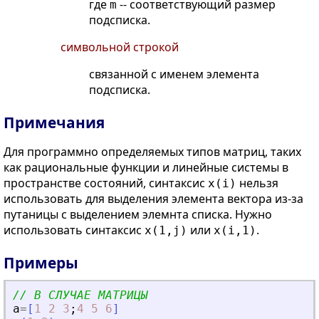
где
-- соответствующий размер
m
подсписка.
символьной строкой
связанной с именем элемента
подсписка.
Примечания
Для программно определяемых типов матриц, таких
как рациональные функции и линейные системы в
пространстве состояний, синтаксис
нельзя
x(i)
использовать для выделения элемента вектора из-за
путаницы с выделением элемнта списка. Нужно
использовать синтаксис
или
.
x(1,j)
x(i,1)
Примеры
// В СЛУЧАЕ МАТРИЦЫ
a
=
[
1
2
3
;
4
5
6
]