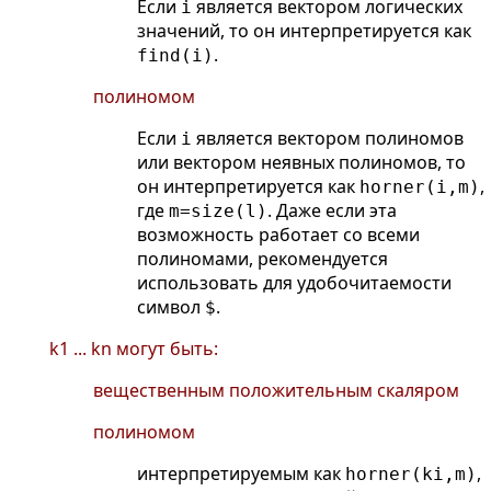
Если
является вектором логических
i
значений, то он интерпретируется как
.
find(i)
полиномом
Если
является вектором полиномов
i
или вектором неявных полиномов, то
он интерпретируется как
,
horner(i,m)
где
. Даже если эта
m=size(l)
возможность работает со всеми
полиномами, рекомендуется
использовать для удобочитаемости
символ
.
$
k1 ... kn могут быть:
вещественным положительным скаляром
полиномом
интерпретируемым как
,
horner(ki,m)