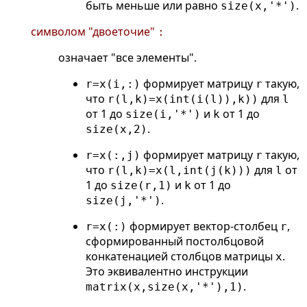
быть меньше или равно
.
size(x,'*')
символом "двоеточие"
:
означает "все элементы".
формирует матрицу
такую,
r=x(i,:)
r
что
для
r(l,k)=x(int(i(l)),k))
l
от 1 до
и
от 1 до
size(i,'*')
k
.
size(x,2)
формирует матрицу
такую,
r=x(:,j)
r
что
для
от
r(l,k)=x(l,int(j(k)))
l
1 до
и
от 1 до
size(r,1)
k
.
size(j,'*')
формирует вектор-столбец
,
r=x(:)
r
сформированный постолбцовой
конкатенацией столбцов матрицы
.
x
Это эквивалентно инструкции
.
matrix(x,size(x,'*'),1)