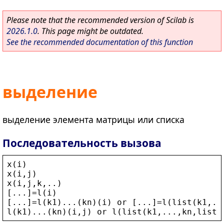
Please note that the recommended version of Scilab is
2026.1.0
. This page might be outdated.
See the recommended documentation of this function
выделение
выделение элемента матрицы или списка
Последовательность вызова
x
(
i
)
x
(
i
,
j
)
x
(
i
,
j
,
k
,..)
[...]=
l
(
i
)
[...]=
l
(
k1
)...(
kn
)(
i
) 
or
 [...]=
l
(
list
(
k1
,..
l
(
k1
)...(
kn
)(
i
,
j
) 
or
l
(
list
(
k1
,...,
kn
,
list
(