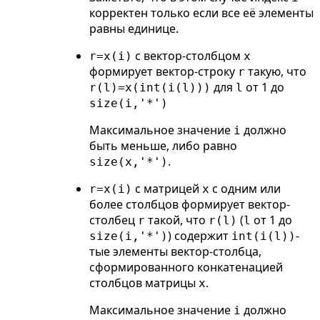
корректен только если все её элементы
равны единице.
с вектор-столбцом
r=x(i)
x
формирует вектор-строку
такую, что
r
для
от 1 до
r(l)=x(int(i(l)))
l
size(i,'*')
Максимальное значение
должно
i
быть меньше, либо равно
.
size(x,'*')
с матрицей
с одним или
r=x(i)
x
более столбцов формирует вектор-
столбец
такой, что
(
от 1 до
r
r(l)
l
) содержит
-
size(i,'*')
int(i(l))
тые элементы вектор-столбца,
сформированного конкатенацией
столбцов матрицы
.
x
Максимальное значение
должно
i