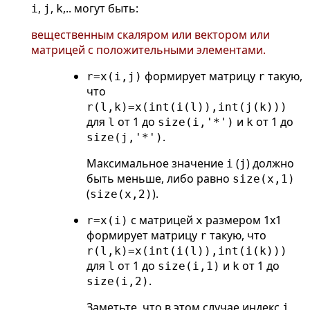
,
,
,.. могут быть:
i
j
k
вещественным скаляром или вектором или
матрицей с положительными элементами.
формирует матрицу
такую,
r=x(i,j)
r
что
r(l,k)=x(int(i(l)),int(j(k)))
для
от 1 до
и
от 1 до
l
size(i,'*')
k
.
size(j,'*')
Максимальное значение
(
) должно
i
j
быть меньше, либо равно
size(x,1)
(
).
size(x,2)
с матрицей
размером 1x1
r=x(i)
x
формирует матрицу
такую, что
r
r(l,k)=x(int(i(l)),int(i(k)))
для
от 1 до
и
от 1 до
l
size(i,1)
k
.
size(i,2)
Заметьте, что в этом случае индекс
i