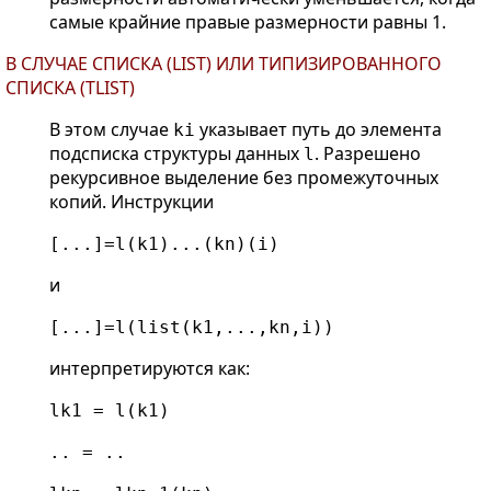
самые крайние правые размерности равны 1.
В СЛУЧАЕ СПИСКА (LIST) ИЛИ ТИПИЗИРОВАННОГО
СПИСКА (TLIST)
В этом случае
указывает путь до элемента
ki
подсписка структуры данных
. Разрешено
l
рекурсивное выделение без промежуточных
копий. Инструкции
[...]=l(k1)...(kn)(i)
и
[...]=l(list(k1,...,kn,i))
интерпретируются как:
lk1 = l(k1)
.. = ..