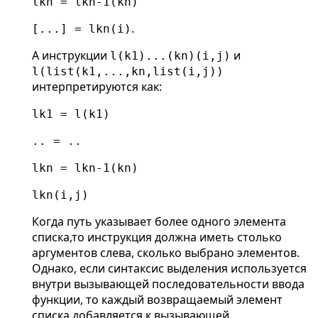
lkn = lkn-1(kn)
.
[...] = lkn(i)
А инструкции
и
l(k1)...(kn)(i,j)
l(list(k1,...,kn,list(i,j))
интерпретируются как:
lk1 = l(k1)
.. = ..
lkn = lkn-1(kn)
lkn(i,j)
Когда путь указывает более одного элемента
списка,то инструкция должна иметь столько
аргументов слева, сколько выбрано элементов.
Однако, если синтаксис выделения используется
внутри вызывающей последовательности ввода
функции, то каждый возвращаемый элемент
списка добавляется к вызывающей