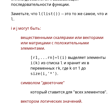
последовательности функции.
Заметьте, что
-- это то же самое, что и
l(list())
.
l
i и j могут быть:
вещественными скалярами или векторами
или матрицами с положительными
элементами.
выделяет элементы
[r1,...rn]=l(i)
из списка
и хранит их в
i(k)
l
переменных
, где
от 1 до
rk
k
.
size(i,'*')
символом "двоеточие"
который ставится для "всех элементов".
вектором логических значений.