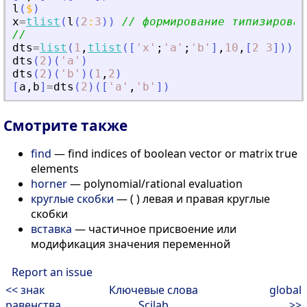
l
(
$
)
x
=
tlist
(
l
(
2
:
3
)
)
// формирование типизирован
//
dts
=
list
(
1
,
tlist
(
[
'
x
'
;
'
a
'
;
'
b
'
]
,
10
,
[
2
3
]
)
)
;
dts
(
2
)
(
'
a
'
)
dts
(
2
)
(
'
b
'
)
(
1
,
2
)
[
a
,
b
]
=
dts
(
2
)
(
[
'
a
'
,
'
b
'
]
)
Смотрите также
find
— find indices of boolean vector or matrix true
elements
horner
— polynomial/rational evaluation
круглые скобки
— ( ) левая и правая круглые
скобки
вставка
— частичное присвоение или
модификация значения переменной
Report an issue
<< знак
Ключевые слова
global
равенства
Scilab
>>