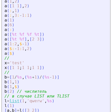
a
(
1
,
2
)
a
(
[
1
1
]
,
2
)
a
(
:
,
1
)
a
(
:
,
3
:
-
1
:
1
)
a
(
1
)
a
(
6
)
a
(
:
)
a
(
[
%t
%f
%f
%t
]
)
a
(
[
%t
%f
]
,
[
2
3
]
)
a
(
1
:
2
,
$
-
1
)
a
(
$
:
-
1
:
1
,
2
)
a
(
$
)
//
x
=
'
test
'
x
(
[
1
1
;
1
1
;
1
1
]
)
//
b
=
[
1
/
%s
,
(
%s
+
1
)
/
(
%s
-
1
)
]
b
(
1
,
1
)
b
(
1
,
$
)
b
(
2
)
// числитель
// в случае LIST или TLIST
l
=
list
(
1
,
'
qwerw
'
,
%s
)
l
(
1
)
[
a
,
b
]
=
l
(
[
3
2
]
)