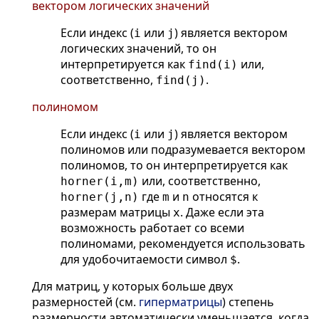
вектором логических значений
Если индекс (
или
) является вектором
i
j
логических значений, то он
интерпретируется как
или,
find(i)
соответственно,
.
find(j)
полиномом
Если индекс (
или
) является вектором
i
j
полиномов или подразумевается вектором
полиномов, то он интерпретируется как
или, соответственно,
horner(i,m)
где
и
относятся к
horner(j,n)
m
n
размерам матрицы
. Даже если эта
x
возможность работает со всеми
полиномами, рекомендуется использовать
для удобочитаемости символ
.
$
Для матриц, у которых больше двух
размерностей (см.
гиперматрицы
) степень
размерности автоматически уменьшается, когда