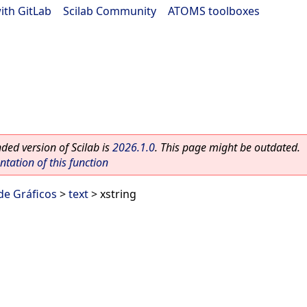
ith GitLab
|
Scilab Community
|
ATOMS toolboxes
ed version of Scilab is
2026.1.0
. This page might be outdated.
ation of this function
 de Gráficos
>
text
> xstring