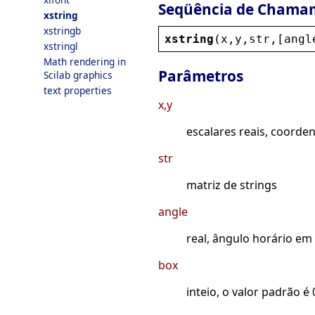
Seqüência de Chama
xstring
xstringb
xstring
(
x
,
y
,
str
,[
angl
xstringl
Math rendering in
Parâmetros
Scilab graphics
text properties
x,y
escalares reais, coorde
str
matriz de strings
angle
real, ângulo horário em 
box
inteio, o valor padrão é 