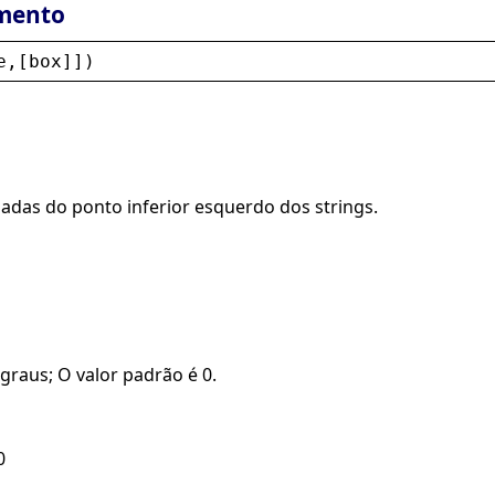
mento
e
,[
box
]])
nadas do ponto inferior esquerdo dos strings.
graus; O valor padrão é 0.
0