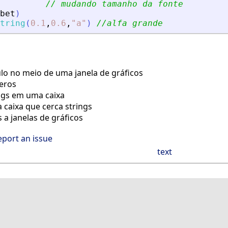
// mudando tamanho da fonte
bet
)
tring
(
0.1
,
0.6
,
"
a
"
)
//alfa grande
ulo no meio de uma janela de gráficos
eros
ngs em uma caixa
aixa que cerca strings
 a janelas de gráficos
eport an issue
text