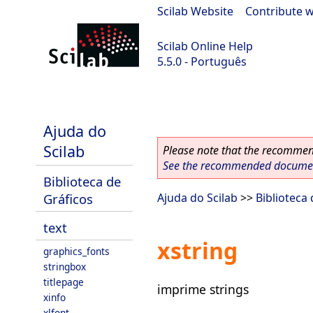
Scilab Website
|
Contribute w
Scilab Online Help
5.5.0 - Português
Scilab 5.5.0
Ajuda do
Scilab
Please note that the recommend
See the recommended document
Biblioteca de
Gráficos
Ajuda do Scilab
>>
Biblioteca
text
xstring
graphics_fonts
stringbox
titlepage
imprime strings
xinfo
xlfont