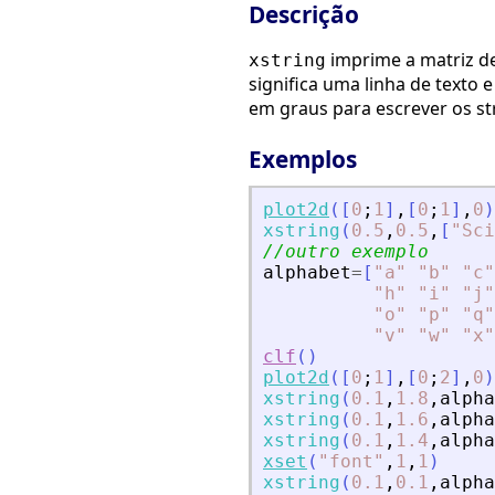
Descrição
imprime a matriz d
xstring
significa uma linha de texto
em graus para escrever os st
Exemplos
plot2d
(
[
0
;
1
]
,
[
0
;
1
]
,
0
)
xstring
(
0.5
,
0.5
,
[
"
Sci
//outro exemplo
alphabet
=
[
"
a
"
"
b
"
"
c
"
"
h
"
"
i
"
"
j
"
"
o
"
"
p
"
"
q
"
"
v
"
"
w
"
"
x
"
clf
(
)
plot2d
(
[
0
;
1
]
,
[
0
;
2
]
,
0
)
xstring
(
0.1
,
1.8
,
alpha
xstring
(
0.1
,
1.6
,
alpha
xstring
(
0.1
,
1.4
,
alpha
xset
(
"
font
"
,
1
,
1
)
xstring
(
0.1
,
0.1
,
alpha