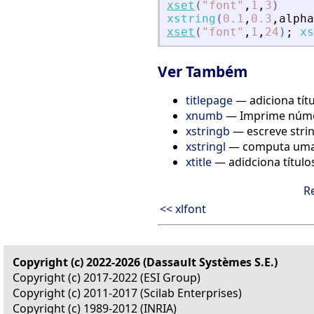
xset
(
"
font
"
,
1
,
3
)
xstring
(
0.1
,
0.3
,
alpha
xset
(
"
font
"
,
1
,
24
)
;
xs
Ver Também
titlepage
— adiciona tít
xnumb
— Imprime núm
xstringb
— escreve stri
xstringl
— computa uma c
xtitle
— adidciona títulos
R
<< xlfont
Copyright (c) 2022-2026 (Dassault Systèmes S.E.)
Copyright (c) 2017-2022 (ESI Group)
Copyright (c) 2011-2017 (Scilab Enterprises)
Copyright (c) 1989-2012 (INRIA)