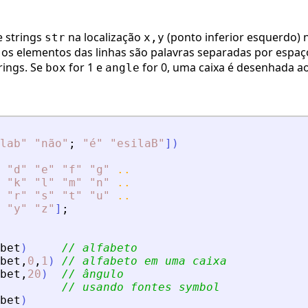
e strings
na localização
(ponto inferior esquerdo) n
str
x,y
 e os elementos das linhas são palavras separadas por espa
rings. Se
for 1 e
for 0, uma caixa é desenhada ao
box
angle
lab
"
"
não
"
;
"
é
"
"
esilaB
"
]
)
"
d
"
"
e
"
"
f
"
"
g
"
..
"
k
"
"
l
"
"
m
"
"
n
"
..
"
r
"
"
s
"
"
t
"
"
u
"
..
"
y
"
"
z
"
]
;
bet
)
// alfabeto
bet
,
0
,
1
)
// alfabeto em uma caixa
bet
,
20
)
// ângulo
// usando fontes symbol
bet
)