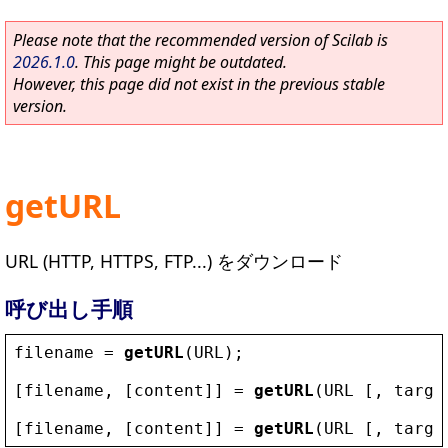
Please note that the recommended version of Scilab is
2026.1.0
. This page might be outdated.
However, this page did not exist in the previous stable
version.
getURL
URL (HTTP, HTTPS, FTP...) をダウンロード
呼び出し手順
filename
 = 
getURL
(
URL
);
[
filename
, [
content
]] = 
getURL
(
URL
 [, 
targe
[
filename
, [
content
]] = 
getURL
(
URL
 [, 
targe