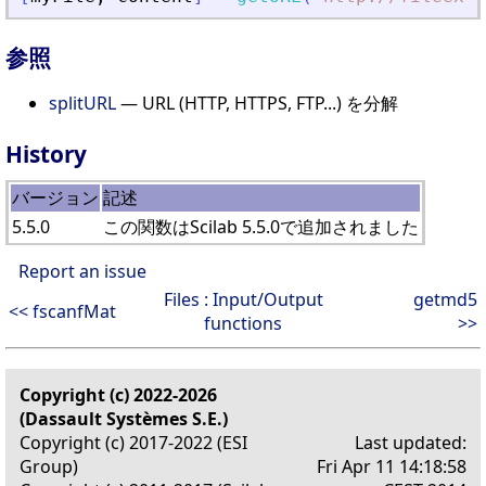
参照
splitURL
— URL (HTTP, HTTPS, FTP...) を分解
History
バージョン
記述
5.5.0
この関数はScilab 5.5.0で追加されました
Report an issue
Files : Input/Output
getmd5
<< fscanfMat
functions
>>
Copyright (c) 2022-2026
(Dassault Systèmes S.E.)
Copyright (c) 2017-2022 (ESI
Last updated:
Group)
Fri Apr 11 14:18:58