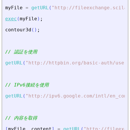
myFile
=
getURL
(
"
http://fileexchange.scilab
exec
(
myFile
)
;
contour3d
(
)
;
// 認証を使用
getURL
(
"
http://httpbin.org/basic-auth/user/
// IPv6接続を使用
getURL
(
"
http://ipv6.google.com/intl/en_com/
// 内容を取得
[
myFile
,
content
]
=
getURL
(
"
http://fileexch