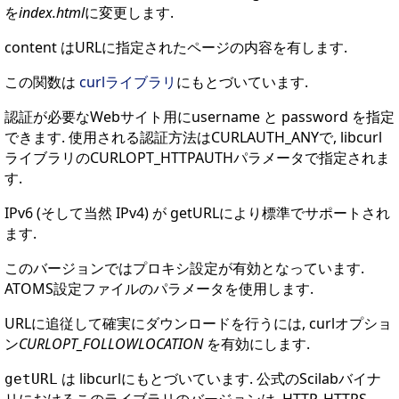
を
index.html
に変更します.
content はURLに指定されたページの内容を有します.
この関数は
curlライブラリ
にもとづいています.
認証が必要なWebサイト用にusername と password を指定
できます. 使用される認証方法はCURLAUTH_ANYで, libcurl
ライブラリのCURLOPT_HTTPAUTHパラメータで指定されま
す.
IPv6 (そして当然 IPv4) が getURLにより標準でサポートされ
ます.
このバージョンではプロキシ設定が有効となっています.
ATOMS設定ファイルのパラメータを使用します.
URLに追従して確実にダウンロードを行うには, curlオプショ
ン
CURLOPT_FOLLOWLOCATION
を有効にします.
は libcurlにもとづいています. 公式のScilabバイナ
getURL