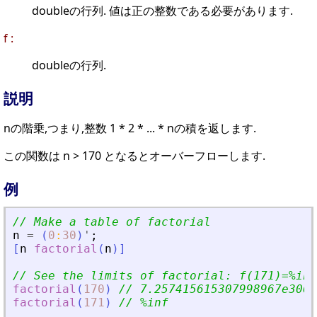
doubleの行列. 値は正の整数である必要があります.
f :
doubleの行列.
説明
nの階乗,つまり,整数 1 * 2 * ... * nの積を返します.
この関数は n > 170 となるとオーバーフローします.
例
// Make a table of factorial
n
=
(
0
:
30
)
'
;
[
n
factorial
(
n
)
]
// See the limits of factorial: f(171)=%inf
factorial
(
170
)
// 7.257415615307998967e306
factorial
(
171
)
// %inf