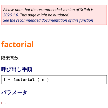
Please note that the recommended version of Scilab is
2026.1.0
. This page might be outdated.
See the recommended documentation of this function
factorial
階乗関数
呼び出し手順
f
 = 
factorial
 ( 
n
 )
パラメータ
n :