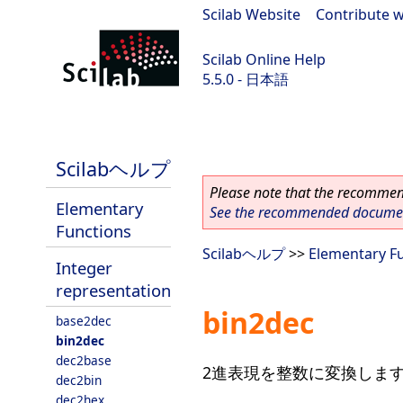
Scilab Website
|
Contribute w
Scilab Online Help
5.5.0 - 日本語
Scilab 5.5.0
Scilabヘルプ
Please note that the recommend
Elementary
See the recommended document
Functions
Scilabヘルプ
>>
Elementary F
Integer
representation
bin2dec
base2dec
bin2dec
dec2base
2進表現を整数に変換しま
dec2bin
dec2hex