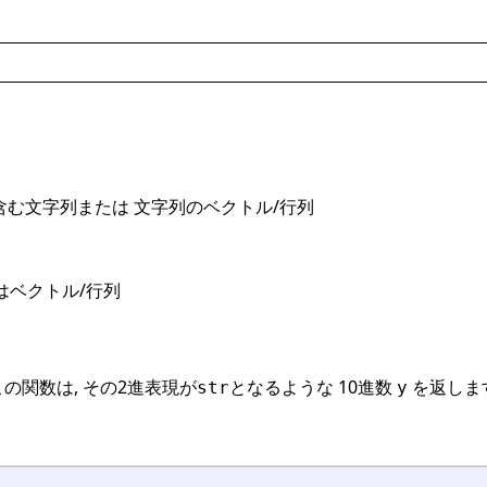
のみを含む文字列または 文字列のベクトル/行列
はベクトル/行列
この関数は, その2進表現が
となるような 10進数
を返します
str
y