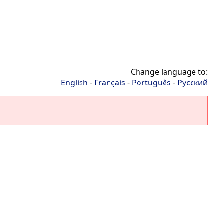
Change language to:
English
-
Français
-
Português
-
Русский