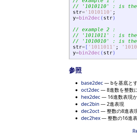
// example 1 :
// 
'
1010110
'
 : is the
str
=
'
1010110
'
;
y
=
bin2dec
(
str
)
// example 2 :
// 
'
1011011
'
 : is the
// 
'
1010010
'
 : is the
str
=
[
'
1011011
'
;
'
1010
y
=
bin2dec
(
str
)
参照
base2dec
— bを基底と
oct2dec
— 8進数を整数
hex2dec
— 16進数表現
dec2bin
— 2進表現
dec2oct
— 整数の8進表
dec2hex
— 整数の16進
R