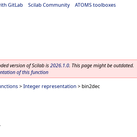
ith GitLab
|
Scilab Community
|
ATOMS toolboxes
ed version of Scilab is
2026.1.0
. This page might be outdated.
ation of this function
unctions
>
Integer representation
> bin2dec
す