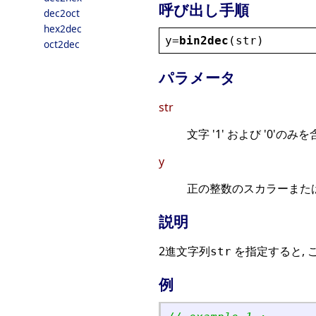
呼び出し手順
dec2oct
hex2dec
y
=
bin2dec
(
str
)
oct2dec
パラメータ
str
文字 '1' および '0'
y
正の整数のスカラーまた
説明
2進文字列
を指定すると, 
str
例