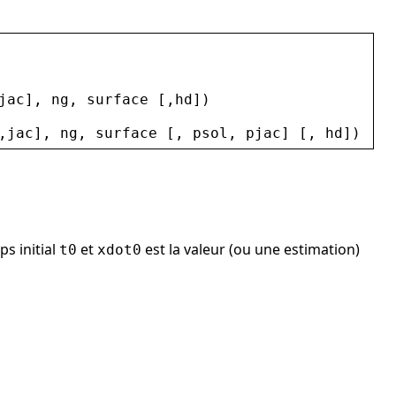
jac
], 
ng
, 
surface
 [,
hd
])
,
jac
], 
ng
, 
surface
 [, 
psol
, 
pjac
] [, 
hd
])
ps initial
et
est la valeur (ou une estimation)
t0
xdot0