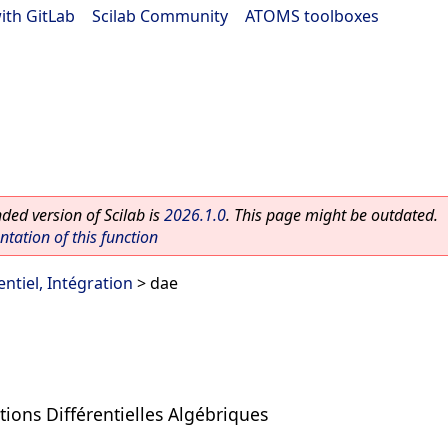
ith GitLab
|
Scilab Community
|
ATOMS toolboxes
ed version of Scilab is
2026.1.0
. This page might be outdated.
ation of this function
entiel, Intégration
> dae
ions Différentielles Algébriques