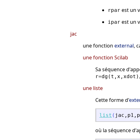
est un v
rpar
est un v
ipar
jac
une fonction
external
, 
une fonction Scilab
Sa séquence d'appe
r=dg(t,x,xdot)
une liste
Cette forme d'
exte
list
(
jac
,
p1
,
p
où la séquence d'a