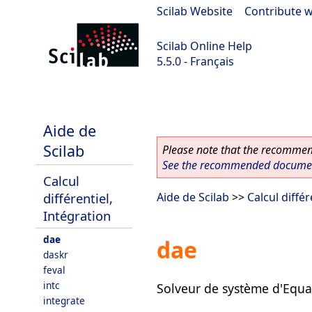
Scilab Website
|
Contribute w
Scilab Online Help
5.5.0 - Français
Scilab 5.5.0
Aide de
Scilab
Please note that the recommend
See the recommended document
Calcul
différentiel,
Aide de Scilab
>>
Calcul différ
Intégration
dae
dae
daskr
feval
intc
Solveur de système d'Equat
integrate