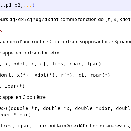
t
,
p1
,
p2
,
...
)
ours
comme fonction de
dg/dx+cj*dg/dxdot
(t,x,xdot
s
er au nom d'une routine C ou Fortran. Supposant que <j_nam
'appel en Fortran doit être
, x, xdot, r, cj, ires, rpar, ipar)
sion
t, x(*), xdot(*), r(*), ci, rpar(*)
, ipar(*)
'appel en C doit être
e>)(double *t, double *x, double *xdot, doubl
eger *ipar)
ont la même définition qu'au-dessus
 ires, rpar, ipar