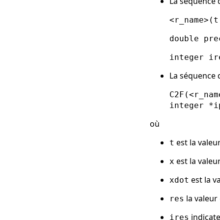
La séquence d
<r_name>(t
double pre
integer ir
La séquence d
C2F(<r_nam
integer *i
où
est la valeu
t
est la valeur
x
est la va
xdot
la valeur
res
indicat
ires