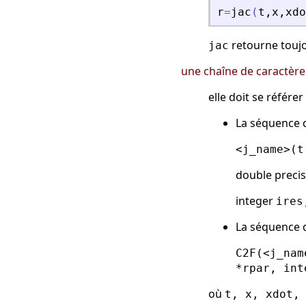
r
=
jac
(
t
,
x
,
xdo
retourne touj
jac
une chaîne de caractère
elle doit se référ
La séquence d
<j_name>(t
double preci
integer
ires
La séquence d
C2F(<j_nam
*rpar, int
où
t, x, xdot,