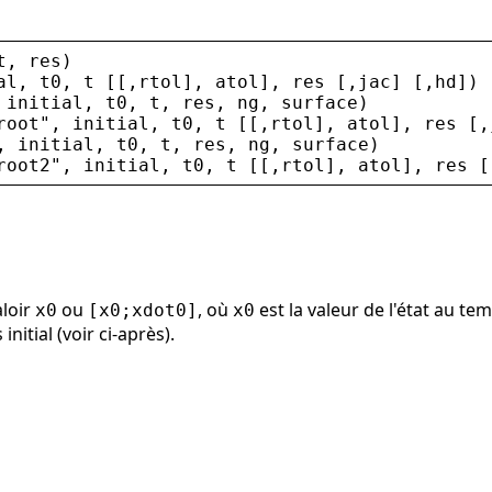
t
, 
res
)
al
, 
t0
, 
t
 [[,
rtol
], 
atol
], 
res
 [,
jac
] [,
hd
])
 
initial
, 
t0
, 
t
, 
res
, 
ng
, 
surface
)
root
"
, 
initial
, 
t0
, 
t
 [[,
rtol
], 
atol
], 
res
 [,
, 
initial
, 
t0
, 
t
, 
res
, 
ng
, 
surface
)
root2
"
, 
initial
, 
t0
, 
t
 [[,
rtol
], 
atol
], 
res
 [
aloir
ou
, où
est la valeur de l'état au tem
x0
[x0;xdot0]
x0
initial (voir ci-après).