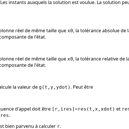
 Les instants auxquels la solution est voulue. La solution pe
colonne réel de même taille que
, la tolérance absolue de l
x0
composante de l'état.
colonne réel de même taille que
, la tolérance relative de l
x0
composante de l'état.
calcule la valeur de
. Peut être
g(t,y,ydot)
quence d'appel doit être
et
[r,ires]=res(t,x,xdot)
re
.
ires
st bien parvenu à calculer
.
r