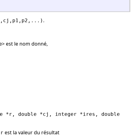
.
,cj,p1,p2,...)
e> est le nom donné,
e *r, double *cj, integer *ires, double
,
est la valeur du résultat
r