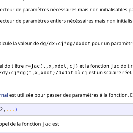
ecteur de paramètres nécéssaires mais non initialisables p
ecteur de paramètres entiers nécéssaires mais non initiali
calcule la valeur de
pour un paramèt
dg/dx+cj*dg/dxdot
l doit être
et la fonction
doit 
r=jac(t,x,xdot,cj)
jac
où
est un scalaire réel.
/dy+cj*dg(t,x,xdot)/dxdot
cj
rnal
est utilisée pour passer des paramètres à la fonction. E
2
,
...
)
ppel de la fonction
est
jac