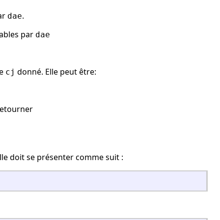
ar
.
dae
sables par
dae
re
donné. Elle peut être:
cj
retourner
lle doit se présenter comme suit :