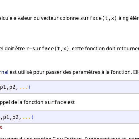
calcule a valeur du vecteur colonne
à
élém
surface(t,x)
ng
l doit être
, cette fonction doit retourn
r=surface(t,x)
rnal
est utilisé pour passer des paramètres à la fonction. El
p1
,
p2
,
...
)
ppel de la fonction
est
surface
,
p1
,
p2
,
...
)
s