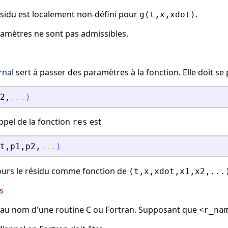
résidu est localement non-défini pour
.
g(t,x,xdot)
ramètres ne sont pas admissibles.
rnal
sert à passer des paramètres à la fonction. Elle doit s
2
,
...
)
ppel de la fonction
est
res
t
,
p1
,
p2
,
...
)
ours le résidu comme fonction de
(t,x,xdot,x1,x2,...
s
er au nom d'une routine C ou Fortran. Supposant que <
r_na