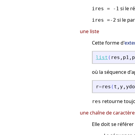
si le 
ires = -1
si le pa
ires =-2
une liste
Cette forme d'
exte
list
(
res
,
p1
,
p
où la séquence d'a
r
=
res
(
t
,
y
,
ydo
retourne touj
res
une chaîne de caractère
Elle doit se référ