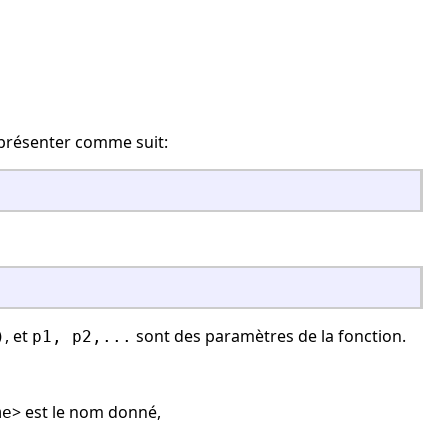
e présenter comme suit:
, et
sont des paramètres de la fonction.
)
p1, p2,...
> est le nom donné,
me