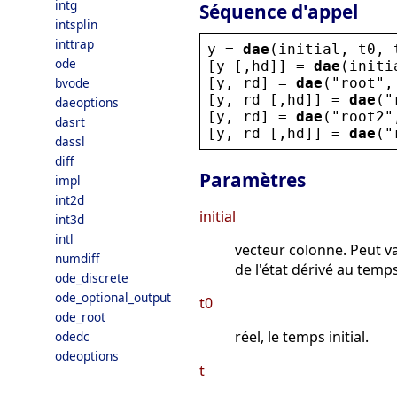
intg
Séquence d'appel
intsplin
inttrap
y
 = 
dae
(
initial
, 
t0
, 
ode
[
y
 [,
hd
]] = 
dae
(
initi
[
y
, 
rd
] = 
dae
(
"
root
"
,
bvode
[
y
, 
rd
 [,
hd
]] = 
dae
(
"
daeoptions
[
y
, 
rd
] = 
dae
(
"
root2
"
dasrt
[
y
, 
rd
 [,
hd
]] = 
dae
(
"
dassl
diff
Paramètres
impl
int2d
initial
int3d
intl
vecteur colonne. Peut v
numdiff
de l'état dérivé au temps 
ode_discrete
ode_optional_output
t0
ode_root
réel, le temps initial.
odedc
odeoptions
t