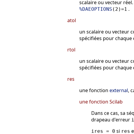
scalaire ou vecteur réel.
.
%DAEOPTIONS
(2)=1
atol
un scalaire ou vecteur 
spécifiées pour chaque 
rtol
un scalaire ou vecteur 
spécifiées pour chaque 
res
une fonction
external
, 
une fonction Scilab
Dans ce cas, sa sé
drapeau d'erreur
si
e
ires = 0
res