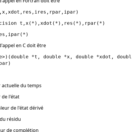
'appel en Fortran doit être
,x,xdot,res,ires,rpar,ipar)
cision t,x(*),xdot(*),res(*),rpar(*)
es,ipar(*)
'appel en C doit être
e>)(double *t, double *x, double *xdot, doubl
par)
r actuelle du temps
 de l'état
leur de l'état dérivé
 du résidu
eur de complétion