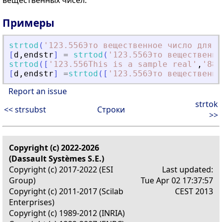
вещественных чисел.
Примеры
strtod
(
'
123.556Это вещественное число для п
[
d
,
endstr
]
=
strtod
(
'
123.556Это вещественно
strtod
(
[
'
123.556This is a sample real
'
,
'
888
[
d
,
endstr
]
=
strtod
(
[
'
123.556Это вещественно
Report an issue
strtok
<< strsubst
Строки
>>
Copyright (c) 2022-2026
(Dassault Systèmes S.E.)
Copyright (c) 2017-2022 (ESI
Last updated:
Group)
Tue Apr 02 17:37:57
Copyright (c) 2011-2017 (Scilab
CEST 2013
Enterprises)
Copyright (c) 1989-2012 (INRIA)