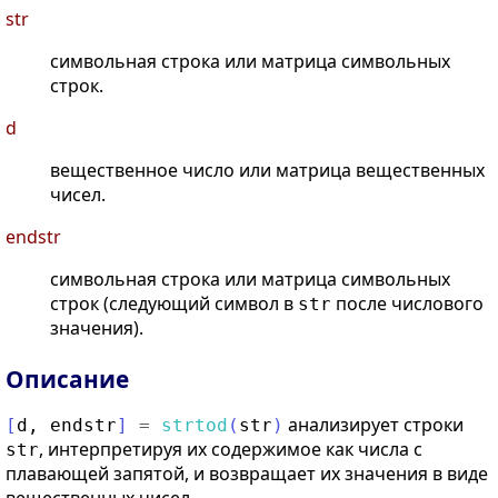
str
символьная строка или матрица символьных
строк.
d
вещественное число или матрица вещественных
чисел.
endstr
символьная строка или матрица символьных
строк (следующий символ в
после числового
str
значения).
Описание
анализирует строки
[
d
,
endstr
]
=
strtod
(
str
)
, интерпретируя их содержимое как числа с
str
плавающей запятой, и возвращает их значения в виде