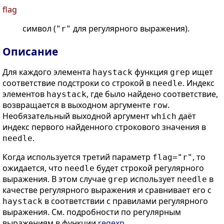
flag
символ (
для регулярного выражения).
"r"
Описание
Для каждого элемента
функция
ищет
haystack
grep
соответствие подстроки со строкой в
. Индекс
needle
элементов
, где было найдено соответствие,
haystack
возвращается в выходном аргументе
.
row
Необязательный выходной аргумент
даёт
which
индекс первого найденного строкового значения в
.
needle
Когда используется третий параметр
, то
flag
="r"
ожидается, что
будет строкой регулярного
needle
выражения. В этом случае
использует
в
grep
needle
качестве регулярного выражения и сравнивает его с
в соответствии с правилами регулярного
haystack
выражения. См. подробности по регулярным
выражениям в функции
regexp
.