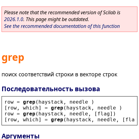
Please note that the recommended version of Scilab is
2026.1.0
. This page might be outdated.
See the recommended documentation of this function
grep
поиск соответствий строки в векторе строк
Последовательность вызова
row
 = 
grep
(
haystack
, 
needle
 )
[
row
, 
which
] = 
grep
(
haystack
, 
needle
 )
row
 = 
grep
(
haystack
, 
needle
, [
flag
])
[
row
, 
which
] = 
grep
(
haystack
, 
needle
, [
flag
Аргументы