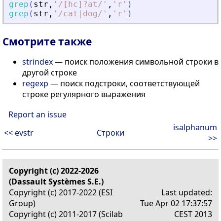
grep
(
str
,
'
/[hc]?at/
'
,
'
r
'
)
grep
(
str
,
'
/cat|dog/
'
,
'
r
'
)
Смотрите также
strindex
— поиск положения символьной строки в
другой строке
regexp
— поиск подстроки, соответствующей
строке регулярного выражения
Report an issue
isalphanum
<< evstr
Строки
>>
Copyright (c) 2022-2026
(Dassault Systèmes S.E.)
Copyright (c) 2017-2022 (ESI
Last updated:
Group)
Tue Apr 02 17:37:57
Copyright (c) 2011-2017 (Scilab
CEST 2013