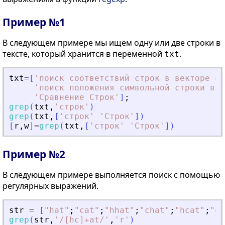
Пример №1
В следующем примере мы ищем одну или две строки в
тексте, который хранится в переменной
.
txt
txt
=
[
'
поиск соответствий строк в векторе ст
'
поиск положения символьной строки в д
'
Сравнение Строк
'
]
;
grep
(
txt
,
'
строк
'
)
grep
(
txt
,
[
'
строк
'
'
Строк
'
]
)
[
r
,
w
]
=
grep
(
txt
,
[
'
строк
'
'
Строк
'
]
)
Пример №2
В следующем примере выполняется поиск с помощью
регулярных выражений.
str
=
[
"
hat
"
;
"
cat
"
;
"
hhat
"
;
"
chat
"
;
"
hcat
"
;
"
cc
grep
(
str
,
'
/[hc]+at/
'
,
'
r
'
)