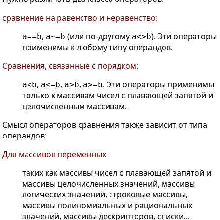
сравнение на равенство и неравенство:
,
(или по-другому
). Эти операторы
a==b
a~=b
a<>b
применимы к любому типу операндов.
Сравнения, связанные с порядком:
,
,
,
. Эти операторы применимы
a<b
a<=b
a>b
a>=b
только к массивам чисел с плавающей запятой и
целочисленным массивам.
Смысл операторов сравнения также зависит от типа
операндов:
Для массивов переменных
таких как массивы чисел с плавающей запятой и
массивы целочисленных значений, массивы
логических значений, строковые массивы,
массивы полиномиальных и рациональных
значений, массивы дескрипторов, списки...