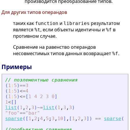
производится преобразование типов.
Для других типов операндов
таких как
и
результатом
function
libraries
является
, если объекты идентичны и
в
%t
%f
противном случае.
Сравнение на равенство операндов
несовместимых типов данных возвращает
.
%f
Примеры
// поэлементные сравнения
(
1
:
5
)
==
3
(
1
:
5
)
<=
4
(
1
:
5
)
<=
[
1
4
2
3
0
]
1
<
[
]
list
(
1
,
2
,
3
)
~=
list
(
1
,
3
,
3
)
"
foo
"
==
"
bar
"
sparse
(
[
1
,
2
;
4
,
5
;
3
,
10
]
,
[
1
,
2
,
3
]
)
==
sparse
(
[
1
//пообъектные сравнения