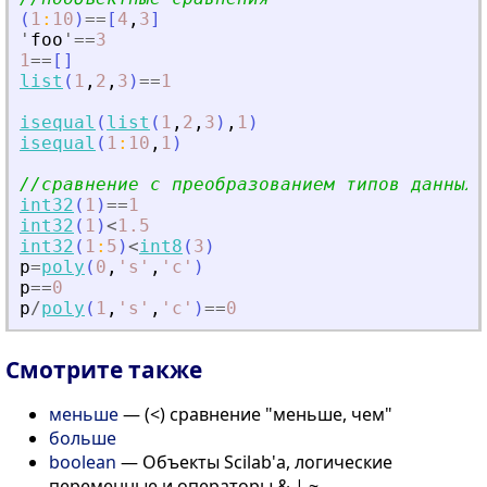
(
1
:
10
)
==
[
4
,
3
]
'
foo
'
==
3
1
==
[
]
list
(
1
,
2
,
3
)
==
1
isequal
(
list
(
1
,
2
,
3
)
,
1
)
isequal
(
1
:
10
,
1
)
//сравнение с преобразованием типов данных
int32
(
1
)
==
1
int32
(
1
)
<
1.5
int32
(
1
:
5
)
<
int8
(
3
)
p
=
poly
(
0
,
'
s
'
,
'
c
'
)
p
==
0
p
/
poly
(
1
,
'
s
'
,
'
c
'
)
==
0
Смотрите также
меньше
— (<) сравнение "меньше, чем"
больше
boolean
— Объекты Scilab'а, логические
переменные и операторы & | ~