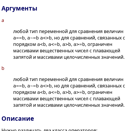
Аргументы
a
любой тип переменной для сравнения величин
,
, но для сравнений, связанных с
a==b
a~=b
a<>b
порядком
,
,
,
, ограничен
a<b
a<=b
a>b
a>=b
массивами вещественных чисел с плавающей
запятой и массивами целочисленных значений.
b
любой тип переменной для сравнения величин
,
, но для сравнений, связанных с
a==b
a~=b
a<>b
порядком
,
,
,
, ограничен
a<b
a<=b
a>b
a>=b
массивами вещественных чисел с плавающей
запятой и массивами целочисленных значений.
Описание
Нужно различать два класса операторов: