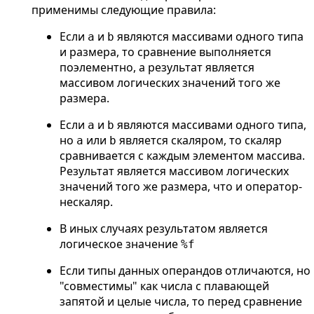
применимы следующие правила:
Если
и
являются массивами одного типа
a
b
и размера, то сравнение выполняется
поэлементно, а результат является
массивом логических значений того же
размера.
Если
и
являются массивами одного типа,
a
b
но
или
является скаляром, то скаляр
a
b
сравнивается с каждым элементом массива.
Результат является массивом логических
значений того же размера, что и оператор-
нескаляр.
В иных случаях результатом является
логическое значение
%f
Если типы данных операндов отличаются, но
"совместимы" как числа с плавающей
запятой и целые числа, то перед сравнение