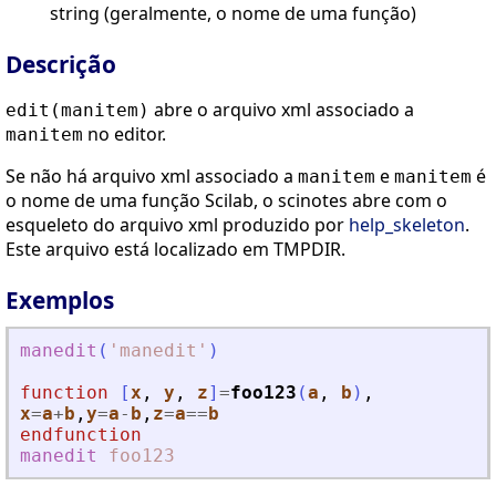
string (geralmente, o nome de uma função)
Descrição
abre o arquivo xml associado a
edit(manitem)
no editor.
manitem
Se não há arquivo xml associado a
e
é
manitem
manitem
o nome de uma função Scilab, o scinotes abre com o
esqueleto do arquivo xml produzido por
help_skeleton
.
Este arquivo está localizado em TMPDIR.
Exemplos
manedit
(
'
manedit
'
)
function
[
x
, 
y
, 
z
]
=
foo123
(
a
, 
b
)
,
x
=
a
+
b
,
y
=
a
-
b
,
z
=
a
==
b
endfunction
manedit
foo123