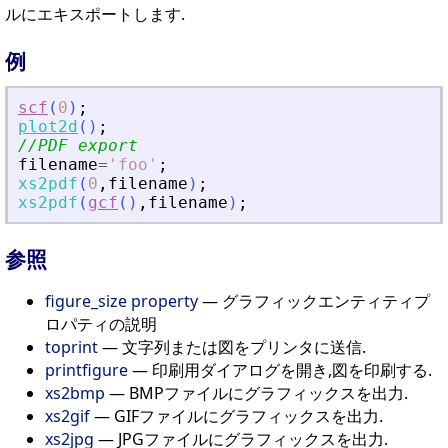
ルにエキスポートします.
例
scf
(
0
)
;
plot2d
(
)
;
//PDF export
filename
=
'
foo
'
;
xs2pdf
(
0
,
filename
)
;
xs2pdf
(
gcf
(
)
,
filename
)
;
参照
figure_size property
— グラフィックエンティティプ
ロパティの説明
toprint
— 文字列または図をプリンタに送信.
printfigure
— 印刷用ダイアログを開き,図を印刷する.
xs2bmp
— BMPファイルにグラフィックスを出力.
xs2gif
— GIFファイルにグラフィックスを出力.
xs2jpg
— JPGファイルにグラフィックスを出力.