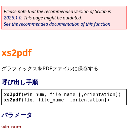
Please note that the recommended version of Scilab is
2026.1.0
. This page might be outdated.
See the recommended documentation of this function
xs2pdf
グラフィックスをPDFファイルに保存する.
呼び出し手順
xs2pdf
(
win_num
, 
file_name
 [,
orientation
])
xs2pdf
(
fig
, 
file_name
 [,
orientation
])
パラメータ
win_num