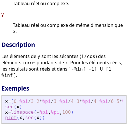
Tableau réel ou complexe.
y
Tableau réel ou complexe de même dimension que
.
x
Description
Les éléments de
sont les sécantes (
) des
y
1/cos
éléments correspondants de
. Pour les éléments réels,
x
les résultats sont réels et dans
]-%inf -1] U [1
.
%inf[
Exemples
x
=
[
0
%pi
/
3
2
*
%pi
/
3
%pi
/
4
3
*
%pi
/
4
%pi
/
6
5
*
%p
sec
(
x
)
x
=
linspace
(
-
%pi
,
%pi
,
100
)
plot
(
x
,
sec
(
x
)
)