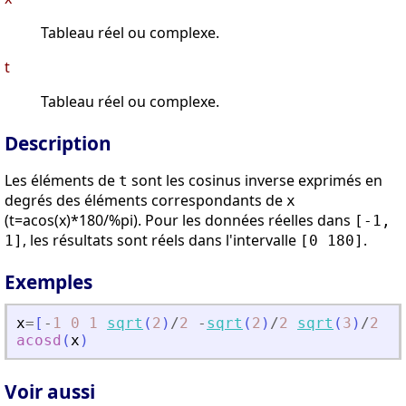
Tableau réel ou complexe.
t
Tableau réel ou complexe.
Description
Les éléments de
sont les cosinus inverse exprimés en
t
degrés des éléments correspondants de
x
(t=acos(x)*180/%pi). Pour les données réelles dans
[-1,
, les résultats sont réels dans l'intervalle
.
1]
[0 180]
Exemples
x
=
[
-
1
0
1
sqrt
(
2
)
/
2
-
sqrt
(
2
)
/
2
sqrt
(
3
)
/
2
-
s
acosd
(
x
)
Voir aussi