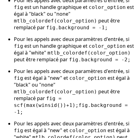
Pour les appels avec deux paramètres d'entrée, si
est un handle graphique et
est
fig
color_option
égal à "black" ou "none"
peut être
mtlb_colordef(color_option)
remplacé par
fig.background = -1;
Pour les appels avec deux paramètres d'entrée, si
est un handle graphique et
est
fig
color_option
égal à "white"
mtlb_colordef(color_option)
peut être remplacé par
fig.background = -2;
Pour les appels avec deux paramètres d'entrée, si
est égal à "new" et
est égal à
fig
color_option
"black" ou "none"
peut être
mtlb_colordef(color_option)
remplacé par
fig =
scf(max(winsid())+1);fig.background =
-1;
Pour les appels avec deux paramètres d'entrée, si
est égal à "new" et
est égal à
fig
color_option
"white"
peut
mtlb_colordef(color_option)