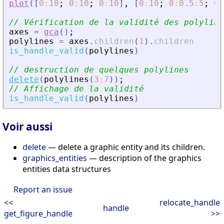
plot
(
[
0
:
10
;
0
:
10
;
0
:
10
]
,
[
0
:
10
;
0
:
0.5
:
5
;
0
:
// Vérification de la validité des polyline
axes
=
gca
(
)
;
polylines
=
axes
.
children
(
1
)
.
children
is_handle_valid
(
polylines
)
// destruction de quelques polylines
delete
(
polylines
(
3
:
7
)
)
;
// Affichage de la validité
is_handle_valid
(
polylines
)
Voir aussi
delete
— delete a graphic entity and its children.
graphics_entities
— description of the graphics
entities data structures
Report an issue
<<
relocate_handle
handle
get_figure_handle
>>