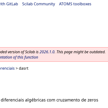
ith GitLab
|
Scilab Community
|
ATOMS toolboxes
ed version of Scilab is
2026.1.0
. This page might be outdated.
ation of this function
renciais
> dasrt
diferenciais algébricas com cruzamento de zeros