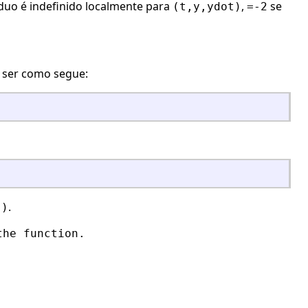
duo é indefinido localmente para
,
se
(t,y,ydot)
=-2
e ser como segue:
.
.)
the function.