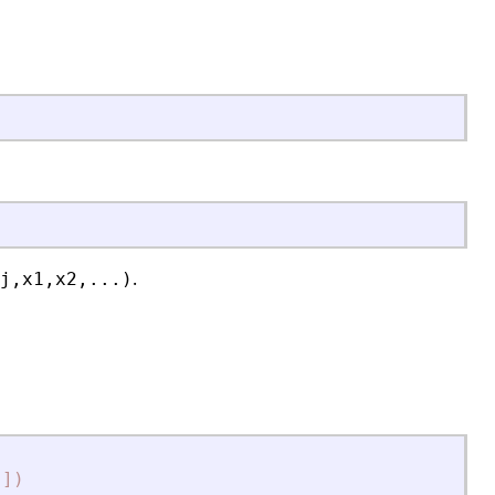
.
j,x1,x2,...)
[])