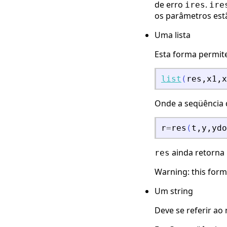
de erro
.
ires
ire
os parâmetros estã
Uma lista
Esta forma permite
list
(
res
,
x1
,
x
Onde a seqüência
r
=
res
(
t
,
y
,
ydo
ainda retorna
res
Warning: this form
Um string
Deve se referir ao