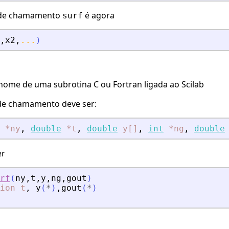
 de chamamento
é agora
surf
,
x2
,
...
)
 nome de uma subrotina C ou Fortran ligada ao Scilab
de chamamento deve ser:
*ny
,
double
*t
,
double
y[]
,
int
*ng
,
double
er
rf
(
ny
,
t
,
y
,
ng
,
gout
)
ion
t
,
y
(
*
)
,
gout
(
*
)