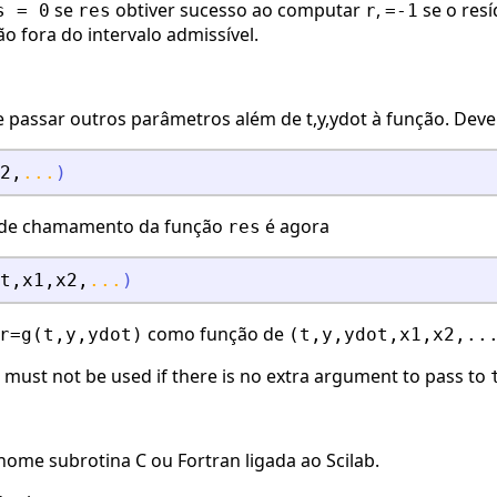
se
obtiver sucesso ao computar
,
se o resí
s = 0
res
r
=-1
o fora do intervalo admissível.
 passar outros parâmetros além de t,y,ydot à função. Dev
2
,
...
)
 de chamamento da função
é agora
res
t
,
x1
,
x2
,
...
)
como função de
r=g(t,y,ydot)
(t,y,ydot,x1,x2,..
 must not be used if there is no extra argument to pass to
 nome subrotina C ou Fortran ligada ao Scilab.