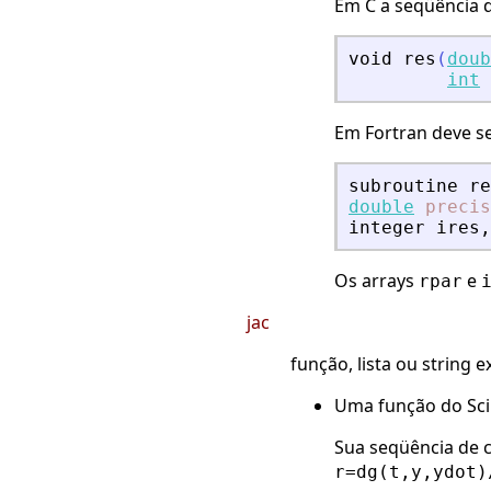
Em C a seqüência
void
res
(
doub
int
Em Fortran deve se
subroutine
re
double
precis
integer
ires
,
Os arrays
e
rpar
jac
função, lista ou string
Uma função do Sci
Sua seqüência de
r=dg(t,y,ydot)