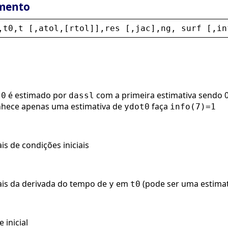
mento
,
t0
,
t
 [,
atol
,[
rtol
]],
res
 [,
jac
],
ng
, 
surf
 [,
in
é estimado por
com a primeira estimativa sendo 0
t0
dassl
onhece apenas uma estimativa de
faça
ydot0
info(7)=1
is de condições iniciais
ais da derivada do tempo de
em
(pode ser uma estimat
y
t0
 inicial