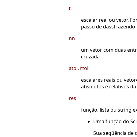
t
escalar real ou vetor. 
passo de dassl fazendo
nn
um vetor com duas ent
cruzada
atol, rtol
escalares reais ou vet
absolutos e relativos d
res
função, lista ou string
Uma função do Sci
Sua seqüência de