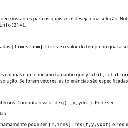
Fornece instantes para os quais você deseja uma solução. N
.
info(2)=1
radas
é o valor do tempo no qual a su
[times num]
times
ores colunas com o mesmo tamanho que
.
for
y
atol, rtol
a solução. Se forem vetores, as tolerâncias são especificad
 externos. Computa o valor de
. Pode ser :
g(t,y,ydot)
lab
 chamamento pode ser
e
e
[r,ires]=res(t,y,ydot)
res