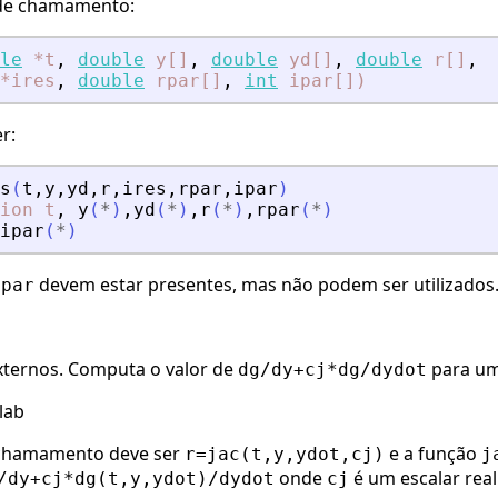
 de chamamento:
le
*t
,
double
y[]
,
double
yd[]
,
double
r[]
,
*ires
,
double
rpar[]
,
int
ipar[])
r:
s
(
t
,
y
,
yd
,
r
,
ires
,
rpar
,
ipar
)
ion
t
,
y
(
*
)
,
yd
(
*
)
,
r
(
*
)
,
rpar
(
*
)
ipar
(
*
)
devem estar presentes, mas não podem ser utilizados
ipar
 externos. Computa o valor de
para um
dg/dy+cj*dg/dydot
lab
 chamamento deve ser
e a função
r=jac(t,y,ydot,cj)
j
onde
é um escalar real
/dy+cj*dg(t,y,ydot)/dydot
cj