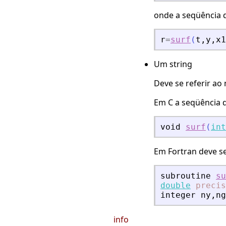
onde a seqüência
r
=
surf
(
t
,
y
,
x1
Um string
Deve se referir ao
Em C a seqüência 
void
surf
(
int
Em Fortran deve s
subroutine
su
double
precis
integer
ny
,
ng
info