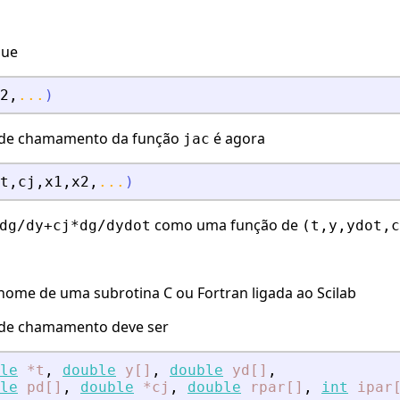
gue
2
,
...
)
 de chamamento da função
é agora
jac
t
,
cj
,
x1
,
x2
,
...
)
como uma função de
dg/dy+cj*dg/dydot
(t,y,ydot,c
 nome de uma subrotina C ou Fortran ligada ao Scilab
 de chamamento deve ser
le
*t
,
double
y[]
,
double
yd[]
,
le
pd[]
,
double
*cj
,
double
rpar[]
,
int
ipar