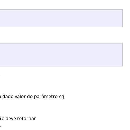
.
 dado valor do parâmetro
cj
deve retornar
ac
.