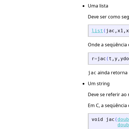
Uma lista
Deve ser como se
list
(
jac
,
x1
,
x
Onde a seqüência
r
=
jac
(
t
,
y
,
ydo
ainda retorna
jac
Um string
Deve se referir ao
Em C, a seqüência
void
jac
(
doub
doub