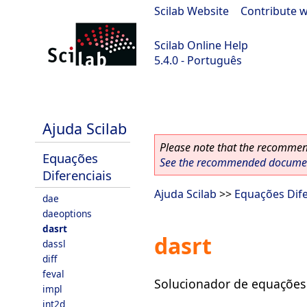
Scilab Website
|
Contribute w
Scilab Online Help
5.4.0 - Português
Scilab 5.4.0
Ajuda Scilab
Please note that the recommend
Equações
See the recommended document
Diferenciais
Ajuda Scilab
>>
Equações Dife
dae
daeoptions
dasrt
dasrt
dassl
diff
feval
Solucionador de equações 
impl
int2d