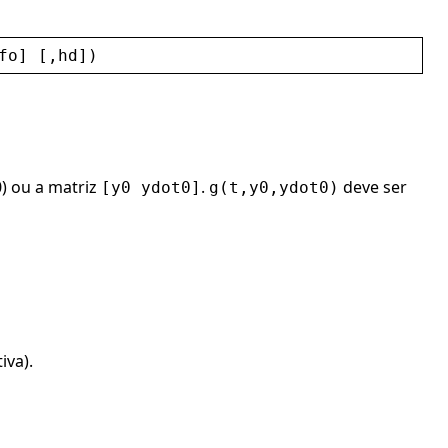
fo
] [,
hd
])
) ou a matriz
.
deve ser
[y0 ydot0]
g(t,y0,ydot0)
iva).