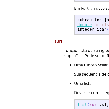
Em Fortran deve s
subroutine
ja
double
precis
integer
ipar
(
surf
função, lista ou string
superfície. Pode ser def
Uma função Scilab
Sua seqüência de
Uma lista
Deve ser como seg
list
(
surf
,
x1
,