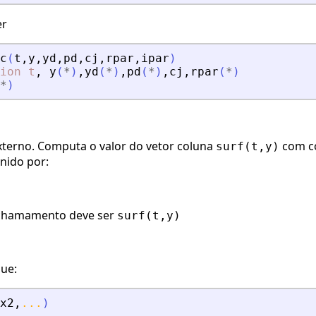
er
c
(
t
,
y
,
yd
,
pd
,
cj
,
rpar
,
ipar
)
ion
t
,
y
(
*
)
,
yd
(
*
)
,
pd
(
*
)
,
cj
,
rpar
(
*
)
*
)
 externo. Computa o valor do vetor coluna
com c
surf(t,y)
inido por:
 chamamento deve ser
surf(t,y)
ue:
x2
,
...
)