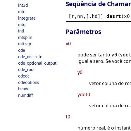
Seqüência de Chama
int3d
intc
[
r
,
nn
,[,
hd
]]=
dasrt
(
x0
integrate
intg
Parâmetros
intl
intsplin
x0
inttrap
ode
pode ser tanto
(
y0
ydo
ode_discrete
igual a zero. Se você c
ode_optional_output
ode_root
y0
odedc
odeoptions
vetor coluna de rea
bvode
ydot0
numdiff
vetor coluna de re
t0
número real, é o instante