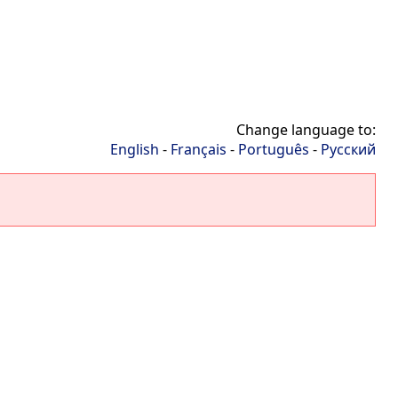
Change language to:
English
-
Français
-
Português
-
Русский