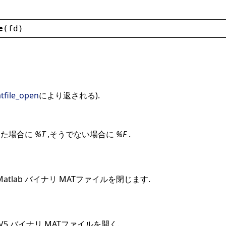
e
(
fd
)
tfile_open
により返される).
した場合に
%T
,そうでない場合に
%F
.
atlab バイナリ MATファイルを閉じます.
b V5 バイナリ MATファイルを開く.