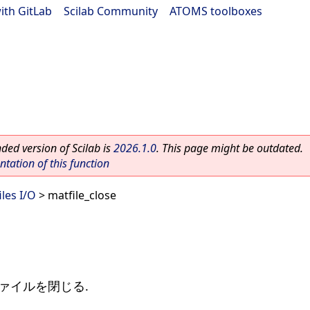
ith GitLab
|
Scilab Community
|
ATOMS toolboxes
ed version of Scilab is
2026.1.0
. This page might be outdated.
ation of this function
iles I/O
> matfile_close
Tファイルを閉じる.