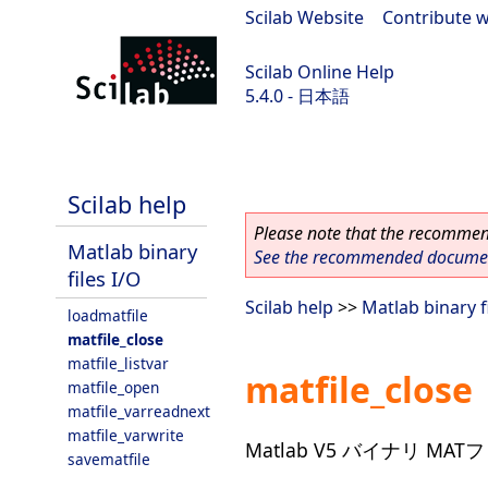
Scilab Website
|
Contribute w
Scilab Online Help
5.4.0 - 日本語
Scilab 5.4.0
Scilab help
Please note that the recommend
Matlab binary
See the recommended document
files I/O
Scilab help
>>
Matlab binary f
loadmatfile
matfile_close
matfile_listvar
matfile_close
matfile_open
matfile_varreadnext
matfile_varwrite
Matlab V5 バイナリ MA
savematfile