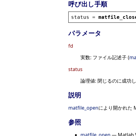
呼び出し手順
status
 = 
matfile_clos
パラメータ
fd
実数: ファイル記述子 (
ma
status
論理値: 閉じるのに成功
説明
matfile_open
により開かれた M
参照
matfile_open
— Matla