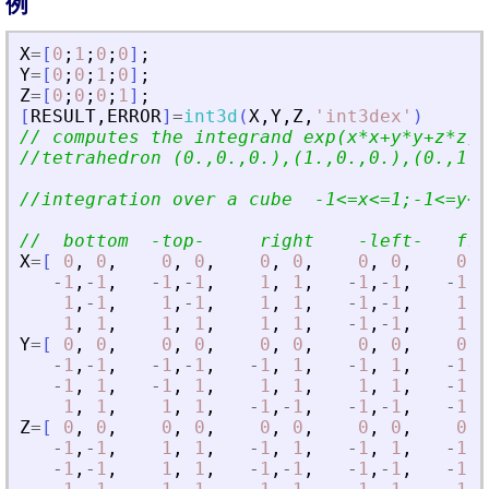
例
X
=
[
0
;
1
;
0
;
0
]
;
Y
=
[
0
;
0
;
1
;
0
]
;
Z
=
[
0
;
0
;
0
;
1
]
;
[
RESULT
,
ERROR
]
=
int3d
(
X
,
Y
,
Z
,
'
int3dex
'
)
// computes the integrand exp(x*x+y*y+z*z) 
//tetrahedron (0.,0.,0.),(1.,0.,0.),(0.,1.,
//integration over a cube  -1
<
=x
<
=1;-1
<
=y
<
=
//  bottom  -top-     right    -left-   fro
X
=
[
0
,
0
,
0
,
0
,
0
,
0
,
0
,
0
,
0
,
-
1
,
-
1
,
-
1
,
-
1
,
1
,
1
,
-
1
,
-
1
,
-
1
,
-
1
,
-
1
,
1
,
-
1
,
1
,
1
,
-
1
,
-
1
,
1
,
-
1
,
1
,
1
,
1
,
1
,
1
,
-
1
,
-
1
,
1
,
Y
=
[
0
,
0
,
0
,
0
,
0
,
0
,
0
,
0
,
0
,
-
1
,
-
1
,
-
1
,
-
1
,
-
1
,
1
,
-
1
,
1
,
-
1
,
-
-
1
,
1
,
-
1
,
1
,
1
,
1
,
1
,
1
,
-
1
,
-
1
,
1
,
1
,
1
,
-
1
,
-
1
,
-
1
,
-
1
,
-
1
,
-
Z
=
[
0
,
0
,
0
,
0
,
0
,
0
,
0
,
0
,
0
,
-
1
,
-
1
,
1
,
1
,
-
1
,
1
,
-
1
,
1
,
-
1
,
-
-
1
,
-
1
,
1
,
1
,
-
1
,
-
1
,
-
1
,
-
1
,
-
1
,