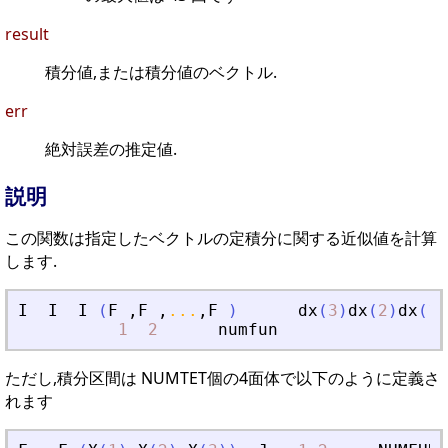
result
積分値,または積分値のベクトル.
err
絶対誤差の推定値.
説明
この関数は指定したベクトルの定積分に関する近似値を計算
します.
I
I
I
(
F
,
F
,
...
,
F
)
dx
(
3
)
dx
(
2
)
dx
(
1
)
1
2
numfun
ただし,積分区間は NUMTET個の4面体で以下のように定義さ
れます