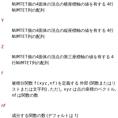
個の4面体の頂点の横座標軸の値を有する 4行
NUMTET
列の配列
NUMTET
Y
個の4面体の頂点の縦座標軸の値を有する 4行
NUMTET
列の配列
NUMTET
Z
個の4面体の頂点の第三座標軸の値を有する 4
NUMTET
行
列の配列
NUMTET
f
被積分関数
を定義する 外部 (関数またはリ
f(xyz,nf)
ストまたは文字列) , ただし
は点の座標のベクトル,
xyz
nf は関数の数
nf
成分する関数の数 (デフォルトは 1)