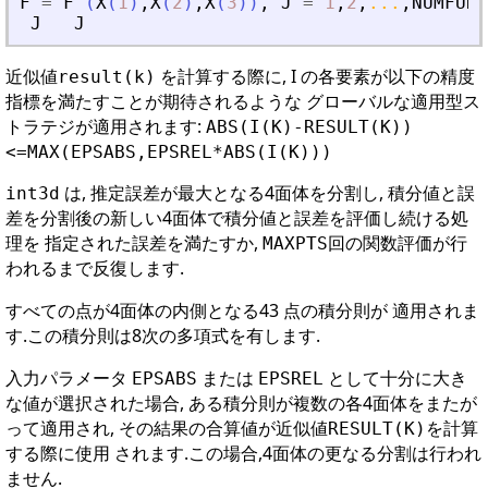
F
=
F
(
X
(
1
)
,
X
(
2
)
,
X
(
3
)
)
,
J
=
1
,
2
,
...
,
NUMFUN
.
J
J
近似値
を計算する際に, I の各要素が以下の精度
result(k)
指標を満たすことが期待されるような グローバルな適用型ス
トラテジが適用されます:
ABS(I(K)-RESULT(K))
<=MAX(EPSABS,EPSREL*ABS(I(K)))
は, 推定誤差が最大となる4面体を分割し, 積分値と誤
int3d
差を分割後の新しい4面体で積分値と誤差を評価し続ける処
理を 指定された誤差を満たすか,
回の関数評価が行
MAXPTS
われるまで反復します.
すべての点が4面体の内側となる43 点の積分則が 適用されま
す.この積分則は8次の多項式を有します.
入力パラメータ
または
として十分に大き
EPSABS
EPSREL
な値が選択された場合, ある積分則が複数の各4面体をまたが
って適用され, その結果の合算値が近似値
を計算
RESULT(K)
する際に使用 されます.この場合,4面体の更なる分割は行われ
ません.