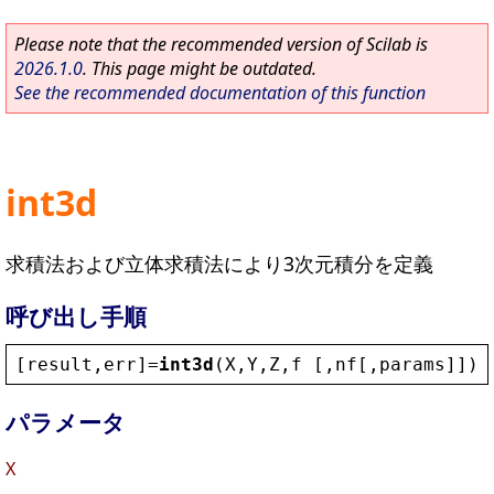
Please note that the recommended version of Scilab is
2026.1.0
. This page might be outdated.
See the recommended documentation of this function
int3d
求積法および立体求積法により3次元積分を定義
呼び出し手順
[
result
,
err
]=
int3d
(
X
,
Y
,
Z
,
f
 [,
nf
[,
params
]])
パラメータ
X