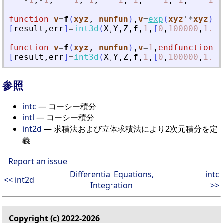
-
1
,
-
1
,
1
,
1
,
1
,
1
,
1
,
1
,
1
,
function
v
=
f
(
xyz
, 
numfun
)
,
v
=
exp
(
xyz
'
*
xyz
)
,
e
[
result
,
err
]
=
int3d
(
X
,
Y
,
Z
,
f
,
1
,
[
0
,
100000
,
1.d-
function
v
=
f
(
xyz
, 
numfun
)
,
v
=
1
,
endfunction
[
result
,
err
]
=
int3d
(
X
,
Y
,
Z
,
f
,
1
,
[
0
,
100000
,
1.d-
参照
intc
— コーシー積分
intl
— コーシー積分
int2d
— 求積法および立体求積法により2次元積分を定
義
Report an issue
Differential Equations,
intc
<< int2d
Integration
>>
Copyright (c) 2022-2026