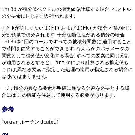
が積分値ベクトルの指定値を計算する場合, ベクトル
int3d
の全要素に同じ処理が行われます.
と
が等しくない
および
が積分区間の同じ
j
k
I(Fj)
I(Fk)
分割領域で積分されます. 十分な類似性がある積分の場合,
を1回のコールですべての被積分関数に 適用すること
int3d
で時間を節約することができます. なんらかのパラメータの
関数として積分値が変化する場合, すべての要素に同じ分割
が適用されるとすると，
により計算される推定値も
int3d
これは,異なる要素に指定した処理の適用が指定される場合に
は あてはまりません.
一方, 積分の異なる要素が明確に異なる分割を必要とする場
合には この機能を注意して使用する必要があります.
参考
Fortran ルーチン dcutet.f