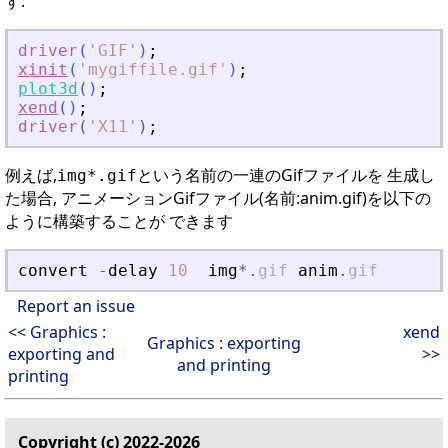
す:
driver
(
'
GIF
'
)
;
xinit
(
'
mygiffile.gif
'
)
;
plot3d
(
)
;
xend
(
)
;
driver
(
'
X11
'
)
;
例えば,
という名前の一連のGifファイルを 生成し
img*.gif
た場合, アニメーションGifファイル(名前:anim.gif)を以下の
ように構築することが できます
convert
-
delay
10
img
*
.
gif
anim
.
gif
Report an issue
<< Graphics :
xend
Graphics : exporting
exporting and
>>
and printing
printing
Copyright (c) 2022-2026