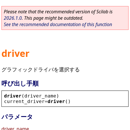
Please note that the recommended version of Scilab is
2026.1.0
. This page might be outdated.
See the recommended documentation of this function
driver
グラフィックドライバを選択する
呼び出し手順
driver
(
driver_name
)
current_driver
=
driver
()
パラメータ
driver_name