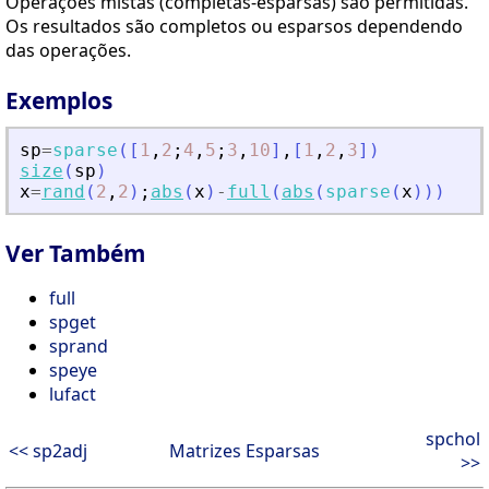
Operações mistas (completas-esparsas) são permitidas.
Os resultados são completos ou esparsos dependendo
das operações.
Exemplos
sp
=
sparse
(
[
1
,
2
;
4
,
5
;
3
,
10
]
,
[
1
,
2
,
3
]
)
size
(
sp
)
x
=
rand
(
2
,
2
)
;
abs
(
x
)
-
full
(
abs
(
sparse
(
x
)
)
)
Ver Também
full
spget
sprand
speye
lufact
spchol
<< sp2adj
Matrizes Esparsas
>>