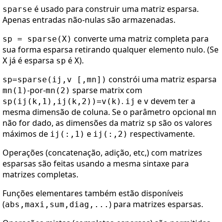
é usado para construir uma matriz esparsa.
sparse
Apenas entradas não-nulas são armazenadas.
converte uma matriz completa para
sp = sparse(X)
sua forma esparsa retirando qualquer elemento nulo. (Se
já é esparsa
é
).
X
sp
X
constrói uma matriz esparsa
sp=sparse(ij,v [,mn])
-por-
sparse matrix com
mn(1)
mn(2)
.
e
devem ter a
sp(ij(k,1),ij(k,2))=v(k)
ij
v
mesma dimensão de coluna. Se o parâmetro opcional
mn
não for dado, as dimensões da matriz
são os valores
sp
máximos de
e
respectivamente.
ij(:,1)
ij(:,2)
Operações (concatenação, adição, etc,) com matrizes
esparsas são feitas usando a mesma sintaxe para
matrizes completas.
Funções elementares também estão disponíveis
(
) para matrizes esparsas.
abs,maxi,sum,diag,...