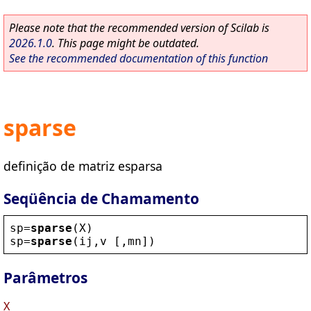
Please note that the recommended version of Scilab is
2026.1.0
. This page might be outdated.
See the recommended documentation of this function
sparse
definição de matriz esparsa
Seqüência de Chamamento
sp
=
sparse
(
X
)
sp
=
sparse
(
ij
,
v
 [,
mn
])
Parâmetros
X