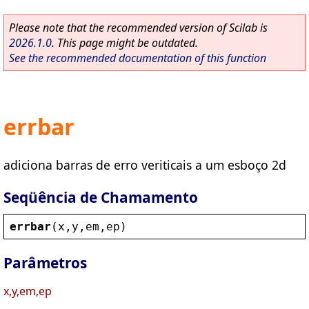
Please note that the recommended version of Scilab is
2026.1.0
. This page might be outdated.
See the recommended documentation of this function
errbar
adiciona barras de erro veriticais a um esboço 2d
Seqüência de Chamamento
errbar
(
x
,
y
,
em
,
ep
)
Parâmetros
x,y,em,ep