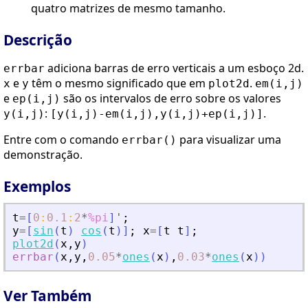
quatro matrizes de mesmo tamanho.
Descrição
adiciona barras de erro verticais a um esboço 2d.
errbar
e
têm o mesmo significado que em
.
x
y
plot2d
em(i,j)
e
são os intervalos de erro sobre os valores
ep(i,j)
:
.
y(i,j)
[y(i,j)-em(i,j),y(i,j)+ep(i,j)]
Entre com o comando
para visualizar uma
errbar()
demonstração.
Exemplos
t
=
[
0
:
0.1
:
2
*
%pi
]
'
;
y
=
[
sin
(
t
)
cos
(
t
)
]
;
x
=
[
t
t
]
;
plot2d
(
x
,
y
)
errbar
(
x
,
y
,
0.05
*
ones
(
x
)
,
0.03
*
ones
(
x
)
)
Ver Também