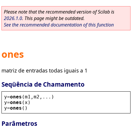
Please note that the recommended version of Scilab is
2026.1.0
. This page might be outdated.
See the recommended documentation of this function
ones
matriz de entradas todas iguais a 1
Seqüência de Chamamento
y
=
ones
(
m1
,
m2
,...)
y
=
ones
(
x
)
y
=
ones
()
Parâmetros