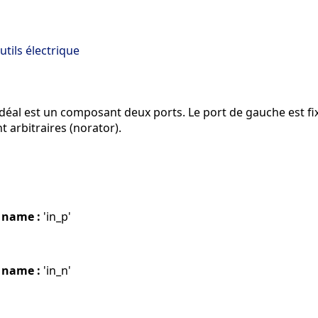
outils électrique
déal est un composant deux ports. Le port de gauche est fixé 
t arbitraires (norator).
 name :
'in_p'
 name :
'in_n'