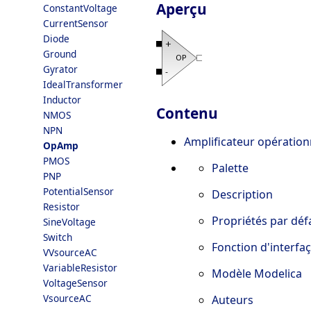
Aperçu
ConstantVoltage
CurrentSensor
Diode
Ground
Gyrator
IdealTransformer
Inductor
Contenu
NMOS
NPN
Amplificateur opérationn
OpAmp
PMOS
Palette
PNP
PotentialSensor
Description
Resistor
Propriétés par déf
SineVoltage
Switch
Fonction d'interfa
VVsourceAC
VariableResistor
Modèle Modelica
VoltageSensor
VsourceAC
Auteurs