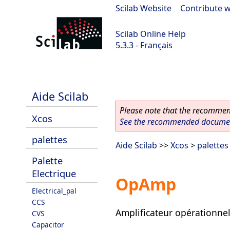
Scilab Website
|
Contribute w
Scilab Online Help
5.3.3 - Français
Scilab 5.3.3
Aide Scilab
Please note that the recommend
Xcos
See the recommended document
palettes
Aide Scilab
>>
Xcos
>
palettes
Palette
Electrique
OpAmp
Electrical_pal
CCS
Amplificateur opérationnel 
CVS
Capacitor