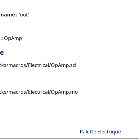
 name :
'out'
 :
OpAmp
ge
cks/macros/Electrical/OpAmp.sci
ocks/macros/Electrical/OpAmp.mo
Palette Electrique