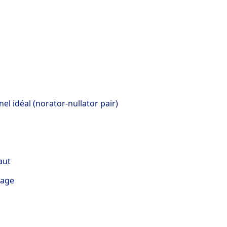
el idéal (norator-nullator pair)
aut
çage