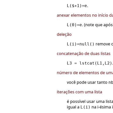
.
L($+1)=e
anexar elementos no início da
. (note que após
L(0)=e
deleção
remove o 
L(i)=null()
concatenação de duas listas
L3 = lstcat(L1,L2)
número de elementos de uma 
você pode usar tanto
n
iterações com uma lista
é possível usar uma list
igual a
na i-ésima 
L(i)