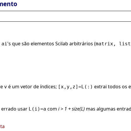
mento
s
's que são elementos Scilab arbitrários (
ai
matrix, list
de
é um vetor de índices;
extrai todos os 
v
[x,y,z]=L(:)
 errado usar
com
i > 1 + size(L)
mas algumas entradas
L(i)=a
sta