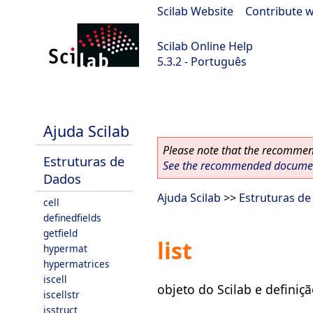
Scilab Website
|
Contribute w
Scilab Online Help
5.3.2 - Português
Scilab-Branch-5.3-GIT
Ajuda Scilab
Please note that the recommend
Estruturas de
See the recommended document
Dados
Ajuda Scilab
>>
Estruturas d
cell
definedfields
getfield
list
hypermat
hypermatrices
iscell
objeto do Scilab e definição 
iscellstr
isstruct