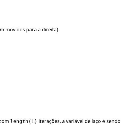
am movidos para a direita).
 com
iterações, a variável de laço
sendo
length(L)
e