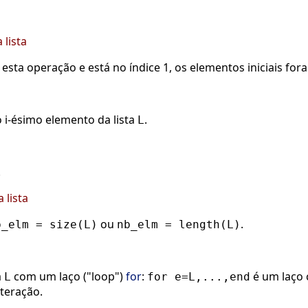
 lista
 esta operação e está no índice 1, os elementos iniciais for
i-ésimo elemento da lista
.
L
.
lista
ou
.
b_elm = size(L)
nb_elm = length(L)
a
com um laço ("loop")
for
:
é um laço
L
for e=L,...,end
iteração.