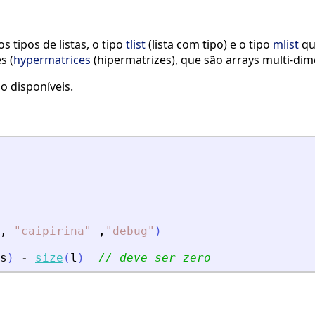
 tipos de listas, o tipo
tlist
(lista com tipo) e o tipo
mlist
qu
es (
hypermatrices
(hipermatrizes), que são arrays multi-dim
 disponíveis.
,
"
caipirina
"
,
"
debug
"
)
s
)
-
size
(
l
)
// deve ser zero