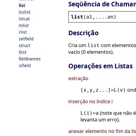
Seqüência de Chama
list
lsslist
list
(
a1
,....
an
)
lstcat
mlist
Descrição
rlist
setfield
Cria um
com elemento
struct
list
vazio (0 elementos).
tlist
fieldnames
Operações em Listas
isfield
extração
on
[x,y,z...]=L(v)
inserção no índice i
(note que não é
L(i)=a
levanta um erro).
anexar elemento no fim da li