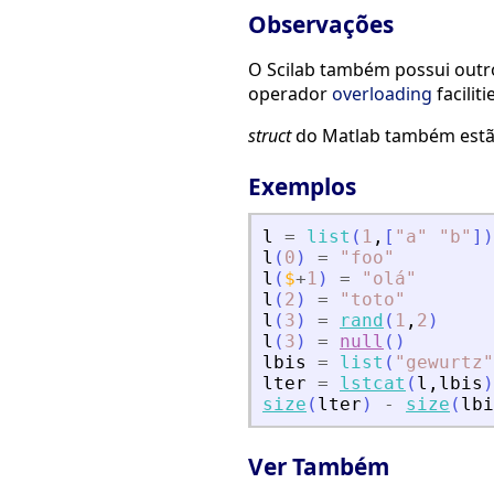
Observações
O Scilab também possui outros
operador
overloading
faciliti
struct
do Matlab também estão
Exemplos
l
=
list
(
1
,
[
"
a
"
"
b
"
]
)
l
(
0
)
=
"
foo
"
l
(
$
+
1
)
=
"
olá
"
l
(
2
)
=
"
toto
"
l
(
3
)
=
rand
(
1
,
2
)
l
(
3
)
=
null
(
)
lbis
=
list
(
"
gewurtz
"
lter
=
lstcat
(
l
,
lbis
)
size
(
lter
)
-
size
(
lbi
Ver Também