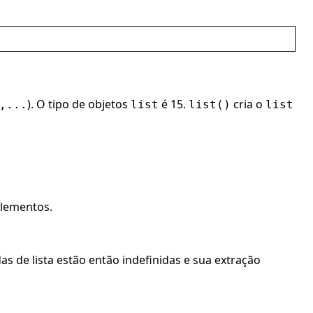
). O tipo de objetos
é 15.
cria o
,...
list
list()
list
elementos.
 de lista estão então indefinidas e sua extração