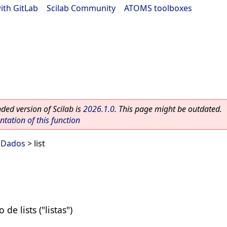
ith GitLab
|
Scilab Community
|
ATOMS toolboxes
ed version of Scilab is
2026.1.0
. This page might be outdated.
ation of this function
e Dados
> list
de lists ("listas")