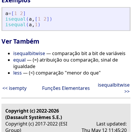
Exemplos
a
=
[
1
2
]
isequal
(
a
,
[
1
2
]
)
isequal
(
a
,
1
)
Ver Também
isequalbitwise
— comparação bit a bit de variáveis
equal
— (=) atribuição ou comparação, sinal de
igualdade
less
— (<) comparação "menor do que"
isequalbitwise
<< isempty
Funções Elementares
>>
Copyright (c) 2022-2026
(Dassault Systèmes S.E.)
Copyright (c) 2017-2022 (ESI
Last updated:
Group)
Thu May 12 11:45:20