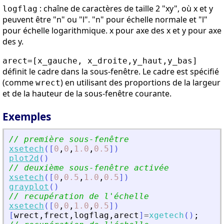
: chaîne de caractères de taille 2 "xy", où x et y
logflag
peuvent être "n" ou "l". "n" pour échelle normale et "l"
pour échelle logarithmique. x pour axe des x et y pour axe
des y.
arect=[x_gauche, x_droite,y_haut,y_bas]
définit le cadre dans la sous-fenêtre. Le cadre est spécifié
(comme
) en utilisant des proportions de la largeur
wrect
et de la hauteur de la sous-fenêtre courante.
Exemples
// première sous-fenêtre
xsetech
(
[
0
,
0
,
1.0
,
0.5
]
)
plot2d
(
)
// deuxième sous-fenêtre activée 
xsetech
(
[
0
,
0.5
,
1.0
,
0.5
]
)
grayplot
(
)
// recupération de l
'
échelle 
xsetech
(
[
0
,
0
,
1.0
,
0.5
]
)
[
wrect
,
frect
,
logflag
,
arect
]
=
xgetech
(
)
;