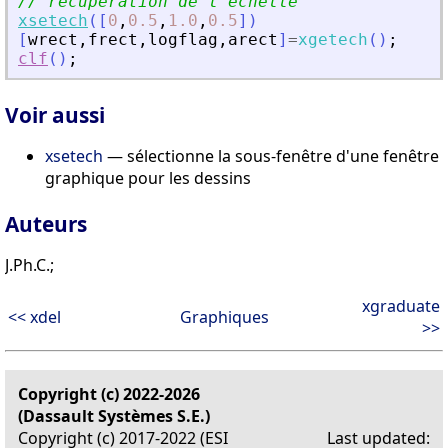
// recupération de l
'
échelle 
xsetech
(
[
0
,
0.5
,
1.0
,
0.5
]
)
[
wrect
,
frect
,
logflag
,
arect
]
=
xgetech
(
)
;
clf
(
)
;
Voir aussi
xsetech
— sélectionne la sous-fenêtre d'une fenêtre
graphique pour les dessins
Auteurs
J.Ph.C.;
xgraduate
<< xdel
Graphiques
>>
Copyright (c) 2022-2026
(Dassault Systèmes S.E.)
Copyright (c) 2017-2022 (ESI
Last updated: