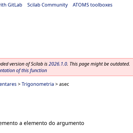
ith GitLab
|
Scilab Community
|
ATOMS toolboxes
ed version of Scilab is
2026.1.0
. This page might be outdated.
ation of this function
entares
>
Trigonometria
> asec
lemento a elemento do argumento