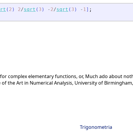
rt
(
2
)
2
/
sqrt
(
3
)
-
2
/
sqrt
(
3
)
-
1
]
;
 for complex elementary functions, or, Much ado about noth
of the Art in Numerical Analysis, University of Birmingham, 
Trigonometria