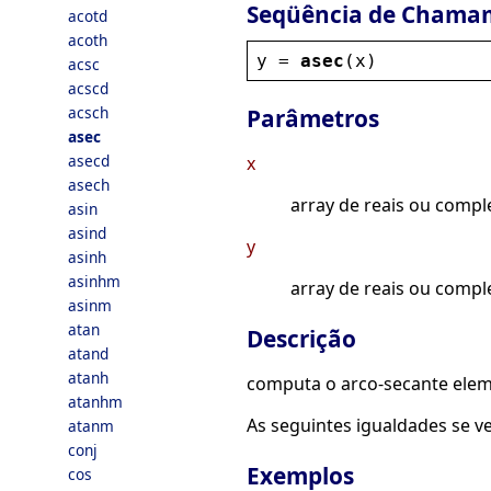
Seqüência de Chama
acotd
acoth
y
 = 
asec
(
x
)
acsc
acscd
acsch
Parâmetros
asec
asecd
x
asech
array de reais ou compl
asin
asind
y
asinh
asinhm
array de reais ou compl
asinm
atan
Descrição
atand
atanh
computa o arco-secante eleme
atanhm
As seguintes igualdades se v
atanm
conj
Exemplos
cos