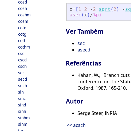
cosd
cosh
x
=
[
1
2
-
2
sqrt
(
2
)
-
sq
coshm
asec
(
x
)
/
%pi
cosm
cotd
Ver Também
cotg
coth
sec
cothm
asecd
csc
cscd
Referências
csch
sec
Kahan, W., "Branch cuts
secd
conference on The State 
sech
Oxford, 1987, 165-210.
sin
sinc
Autor
sind
sinh
Serge Steer, INRIA
sinhm
sinm
<< acsch
tan