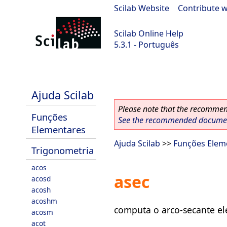
Scilab Website
|
Contribute w
Scilab Online Help
5.3.1 - Português
Scilab 5.3.1
Ajuda Scilab
Please note that the recommend
Funções
See the recommended document
Elementares
Ajuda Scilab
>>
Funções Elem
Trigonometria
acos
asec
acosd
acosh
acoshm
computa o arco-secante e
acosm
acot