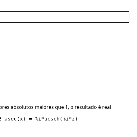
es absolutos maiores que 1, o resultado é real
2-asec(x) = %i*acsch(%i*z)