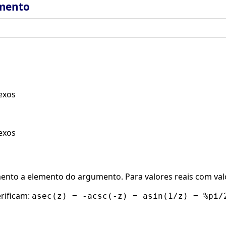
mento
exos
exos
nto a elemento do argumento. Para valores reais com valor
erificam:
asec(z) = -acsc(-z) = asin(1/z) = %pi/