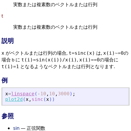
実数または複素数のベクトルまたは行列
t
実数または複素数のベクトルまたは行列
説明
がベクトルまたは行列の場合,
は,
の
x
t=sinc(x)
x(i)~=0
場合ｂに
,
の場合に
t(i)=sin(x(i))/x(i)
x(i)==0
となるようなベクトルまたは行列となります.
t(i)=1
例
x
=
linspace
(
-
10
,
10
,
3000
)
;
plot2d
(
x
,
sinc
(
x
)
)
参照
sin
— 正弦関数