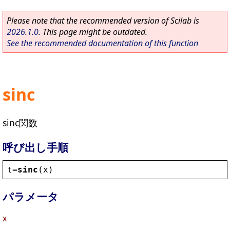
Please note that the recommended version of Scilab is
2026.1.0
. This page might be outdated.
See the recommended documentation of this function
sinc
sinc関数
呼び出し手順
t
=
sinc
(
x
)
パラメータ
x