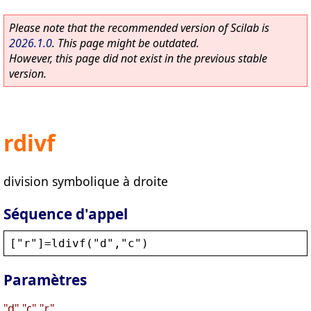
Please note that the recommended version of Scilab is
2026.1.0
. This page might be outdated.
However, this page did not exist in the previous stable
version.
rdivf
division symbolique à droite
Séquence d'appel
[
"
r
"
]=
ldivf
(
"
d
"
,
"
c
"
)
Paramètres
"d","c","r"