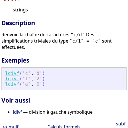
strings
Description
Renvoie la chaîne de caractères
Des
"c/d"
simplifications triviales du type
sont
"c/1" = "c"
effectuées.
Exemples
ldivf
(
'
c
'
,
'
d
'
)
ldivf
(
'
1
'
,
'
2
'
)
ldivf
(
'
a
'
,
'
0
'
)
Voir aussi
ldivf
— division à gauche symbolique
subf
<< mulf
Calculs formels