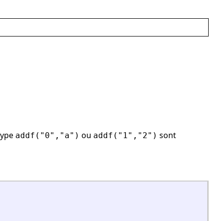
 type
ou
sont
addf("0","a")
addf("1","2")