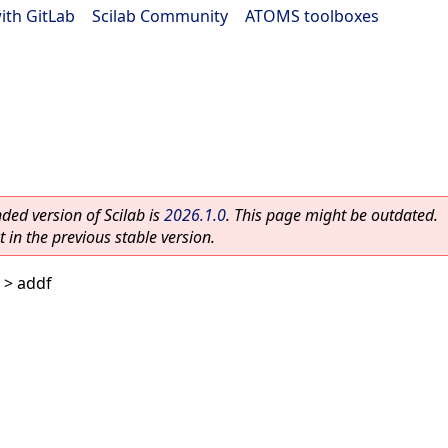
ith GitLab
|
Scilab Community
|
ATOMS toolboxes
ed version of Scilab is
2026.1.0
. This page might be outdated.
 in the previous stable version.
> addf