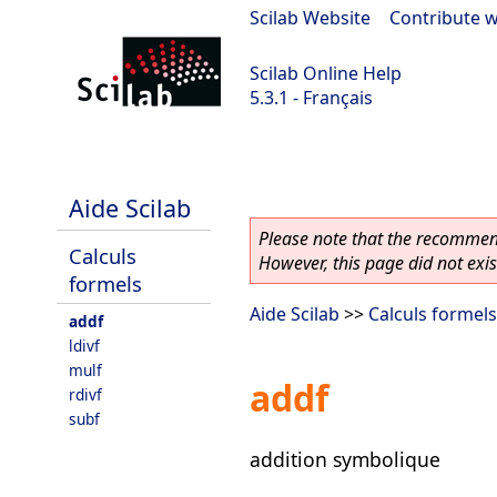
Scilab Website
|
Contribute w
Scilab Online Help
5.3.1 - Français
Scilab 5.3.1
Aide Scilab
Please note that the recommend
Calculs
However, this page did not exist
formels
Aide Scilab
>>
Calculs formels
addf
ldivf
mulf
addf
rdivf
subf
addition symbolique