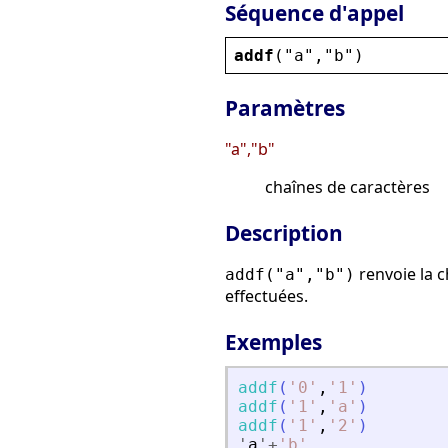
Séquence d'appel
addf
(
"
a
"
,
"
b
"
)
Paramètres
"a","b"
chaînes de caractères
Description
renvoie la 
addf("a","b")
effectuées.
Exemples
addf
(
'
0
'
,
'
1
'
)
addf
(
'
1
'
,
'
a
'
)
addf
(
'
1
'
,
'
2
'
)
'
a
'
+
'
b
'