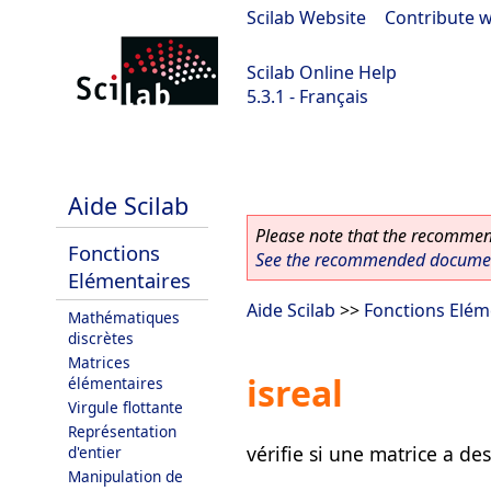
Scilab Website
|
Contribute w
Scilab Online Help
5.3.1 - Français
Scilab 5.3.1
Aide Scilab
Please note that the recommend
Fonctions
See the recommended document
Elémentaires
Aide Scilab
>>
Fonctions Elém
Mathématiques
discrètes
Matrices
isreal
élémentaires
Virgule flottante
Représentation
vérifie si une matrice a d
d'entier
Manipulation de