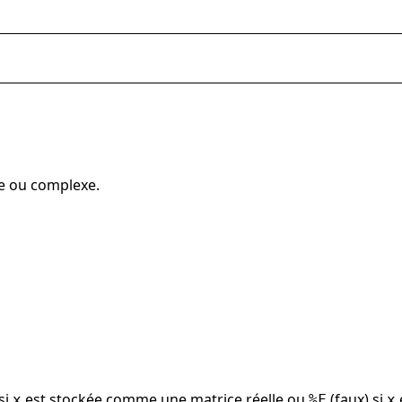
le ou complexe.
 si
est stockée comme une matrice réelle ou
(faux) si
x
%F
x