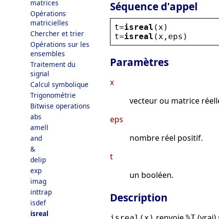
matrices
Séquence d'appel
Opérations
matricielles
t
=
isreal
(
x
)
Chercher et trier
t
=
isreal
(
x
,
eps
)
Opérations sur les
ensembles
Paramètres
Traitement du
signal
x
Calcul symbolique
Trigonométrie
vecteur ou matrice réel
Bitwise operations
abs
eps
amell
nombre réel positif.
and
&
t
delip
exp
un booléen.
imag
inttrap
Description
isdef
isreal
renvoie
(vrai)
isreal(x)
%T