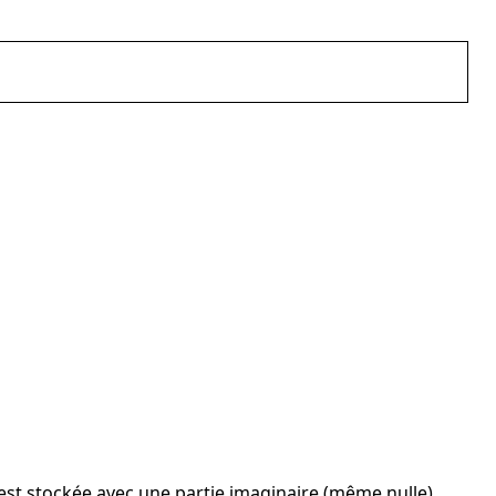
est stockée avec une partie imaginaire (même nulle).