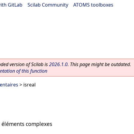
ith GitLab
|
Scilab Community
|
ATOMS toolboxes
ed version of Scilab is
2026.1.0
. This page might be outdated.
ation of this function
entaires
> isreal
es éléments complexes