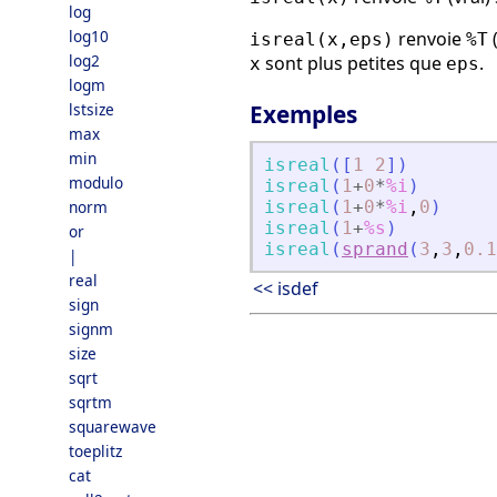
log
log10
renvoie
(
isreal(x,eps)
%T
log2
sont plus petites que
.
x
eps
logm
lstsize
Exemples
max
min
isreal
(
[
1
2
]
)
modulo
isreal
(
1
+
0
*
%i
)
norm
isreal
(
1
+
0
*
%i
,
0
)
isreal
(
1
+
%s
)
or
isreal
(
sprand
(
3
,
3
,
0.1
|
real
<< isdef
sign
signm
size
sqrt
sqrtm
squarewave
toeplitz
cat