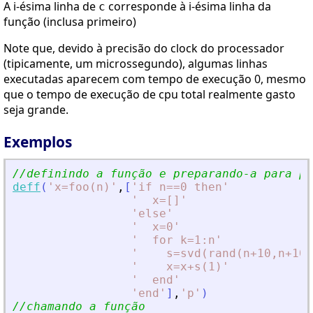
A i-ésima linha de
corresponde à i-ésima linha da
c
função (inclusa primeiro)
Note que, devido à precisão do clock do processador
(tipicamente, um microssegundo), algumas linhas
executadas aparecem com tempo de execução 0, mesmo
que o tempo de execução de cpu total realmente gasto
seja grande.
Exemplos
//definindo a função e preparando-a para pr
deff
(
'
x=foo(n)
'
,
[
'
if n==0 then
'
'
  x=[]
'
'
else
'
'
  x=0
'
'
  for k=1:n
'
'
    s=svd(rand(n+10,n+10)
'
    x=x+s(1)
'
'
  end
'
'
end
'
]
,
'
p
'
)
//chamando a função