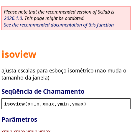
Please note that the recommended version of Scilab is
2026.1.0
. This page might be outdated.
See the recommended documentation of this function
isoview
ajusta escalas para esboço isométrico (não muda o
tamanho da janela)
Seqüência de Chamamento
isoview
(
xmin
,
xmax
,
ymin
,
ymax
)
Parâmetros
xmin,xmax,ymin,ymax