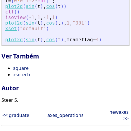
t
=
[
0
:
0.1
:
2
*
%pi
]
'
;
plot2d
(
sin
(
t
)
,
cos
(
t
)
)
clf
(
)
isoview
(
-
1
,
1
,
-
1
,
1
)
plot2d
(
sin
(
t
)
,
cos
(
t
)
,
1
,
"
001
"
)
xset
(
"
default
"
)
plot2d
(
sin
(
t
)
,
cos
(
t
)
,
frameflag
=
4
)
Ver Também
square
xsetech
Autor
Steer S.
newaxes
<< graduate
axes_operations
>>