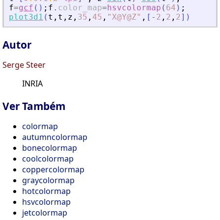
f
=
gcf
(
)
;
f
.
color_map
=
hsvcolormap
(
64
)
;
plot3d1
(
t
,
t
,
z
,
35
,
45
,
"
X@Y@Z
"
,
[
-
2
,
2
,
2
]
)
Autor
Serge Steer
INRIA
Ver Também
colormap
autumncolormap
bonecolormap
coolcolormap
coppercolormap
graycolormap
hotcolormap
hsvcolormap
jetcolormap