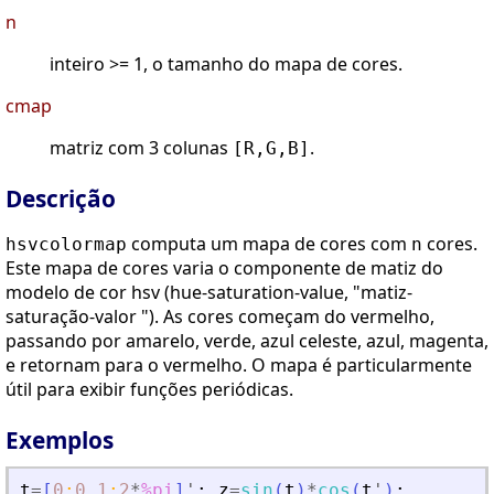
n
inteiro >= 1, o tamanho do mapa de cores.
cmap
matriz com 3 colunas
.
[R,G,B]
Descrição
computa um mapa de cores com
cores.
hsvcolormap
n
Este mapa de cores varia o componente de matiz do
modelo de cor hsv (hue-saturation-value, "matiz-
saturação-valor "). As cores começam do vermelho,
passando por amarelo, verde, azul celeste, azul, magenta,
e retornam para o vermelho. O mapa é particularmente
útil para exibir funções periódicas.
Exemplos
t
=
[
0
:
0.1
:
2
*
%pi
]
'
;
z
=
sin
(
t
)
*
cos
(
t
'
)
;