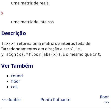
uma matriz de reais
y
uma matriz de inteiros
Descrição
retorna uma matriz de inteiros feita de
fix(x)
"arredondamentos em direção a zero" ,i.e.,
. É o mesmo que
.
y=sign(x).*floor(abs(x))
int
Ver Também
round
floor
ceil
floor
<< double
Ponto flutuante
>>