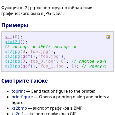
Функция
экспортирует отображение
xs2jpg
графического окна в JPG-файл.
Примеры
scf
(
0
)
;
plot2d
(
)
;
// экспорт в JPG// экспорт в
xs2jpg
(
0
,
'
foo.jpg
'
)
;
xs2jpg
(
gcf
(
)
,
'
foo.jpg
'
)
;
xs2jpg
(
0
,
'
foo_0.jpg
'
,
0
)
;
// плохое качеств
xs2jpg
(
gcf
(
)
,
'
foo_1.jpg
'
,
1
)
;
// наилучшее 
Смотрите также
toprint
— Send text or figure to the printer.
printfigure
— Opens a printing dialog and prints a
figure.
xs2bmp
— экспорт графиков в BMP
xs2gif
— экспорт графиков в GIF