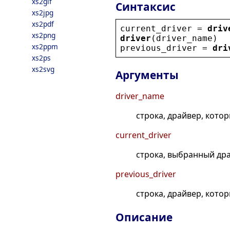
xs2gif
Синтаксис
xs2jpg
xs2pdf
current_driver
 = 
driv
xs2png
driver
(
driver_name
)
xs2ppm
previous_driver
 = 
dri
xs2ps
xs2svg
Аргументы
driver_name
строка, драйвер, кото
current_driver
строка, выбранный др
previous_driver
строка, драйвер, кото
Описание