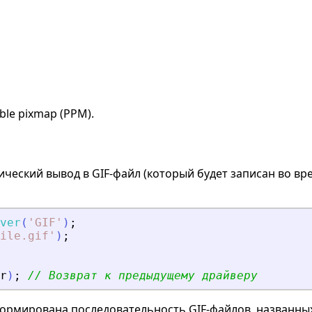
ble pixmap (PPM).
ческий вывод в GIF-файл (который будет записан во в
ver
(
'
GIF
'
)
;
ile.gif
'
)
;
r
)
;
// Возврат к предыдущему драйверу
формирована последовательность GIF-файлов, названн