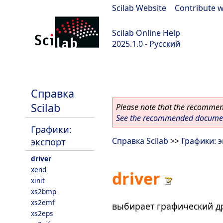
Scilab Website
|
Contribute w
Scilab Online Help
2025.1.0 - Русский
scilab-branch-2025.1
Справка
Scilab
Please note that the recommend
See the recommended document
Графики:
экспорт
Справка Scilab
>>
Графики: 
driver
xend
driver
xinit
xs2bmp
xs2emf
выбирает графический д
xs2eps