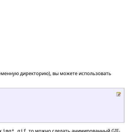
ременную директорию), вы можете использовать
ых
, то можно сделать анимированный GIF-
img*.gif