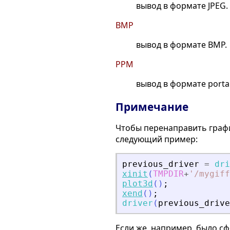
вывод в формате JPEG.
BMP
вывод в формате BMP.
PPM
вывод в формате porta
Примечание
Чтобы перенаправить графи
следующий пример:
previous_driver
=
dri
xinit
(
TMPDIR
+
'
/mygiff
plot3d
(
)
;
xend
(
)
;
driver
(
previous_drive
Если же, например, было с