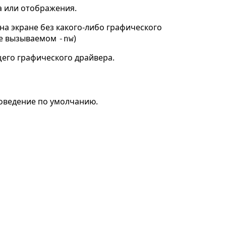
а или отображения.
а экране без какого-либо графического
же вызываемом
)
-nw
его графического драйвера.
поведение по умолчанию.