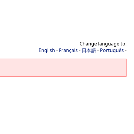
Change language to:
English
-
Français
-
日本語
-
Português
-