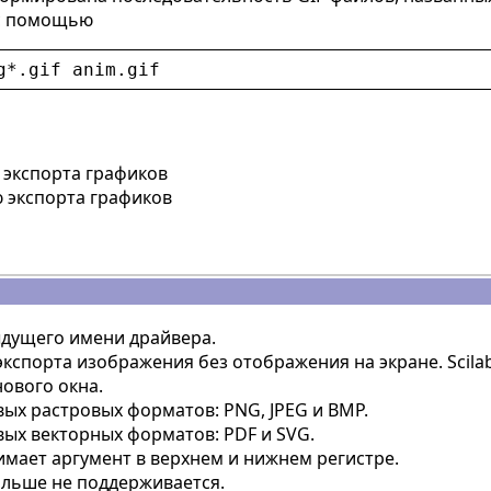
 с помощью
g
*.
gif
anim
.
gif
 экспорта графиков
 экспорта графиков
дущего имени драйвера.
кспорта изображения без отображения на экране. Scila
нового окна.
ых растровых форматов: PNG, JPEG и BMP.
ых векторных форматов: PDF и SVG.
мает аргумент в верхнем и нижнем регистре.
ольше не поддерживается.