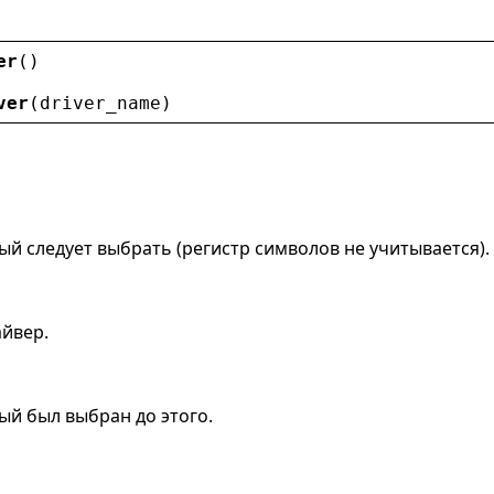
er
()
ver
(
driver_name
)
рый следует выбрать (регистр символов не учитывается).
айвер.
рый был выбран до этого.