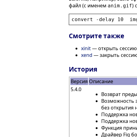
файл (с именем
)
anim.gif
convert
 -
delay
 10  
im
Смотрите также
xinit
— открыть сессию
xend
— закрыть сессию
История
Версия
Описание
5.4.0
Возврат преды
Возможность э
без открытия 
Поддержка нов
Поддержка нов
Функция прини
Драйвер Fig б