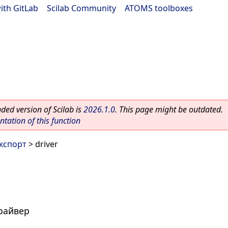
ith GitLab
|
Scilab Community
|
ATOMS toolboxes
ed version of Scilab is
2026.1.0
. This page might be outdated.
ation of this function
экспорт
> driver
райвер