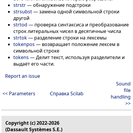
strstr
—
обнаружение подстроки
strsubst
—
замена одной символьной строки
другой
strtod
—
проверка синтаксиса и преобразование
строк литеральных чисел в десятичные числа
strtok
—
разделение строки на лексемы
tokenpos
—
возвращает положение лексем в
символьной строке
tokens
—
Делит текст, используя разделители и
выдаёт его части.
Report an issue
Sound
file
<< Parameters
Справка Scilab
handling
>>
Copyright (c) 2022-2026
(Dassault Systèmes S.E.)