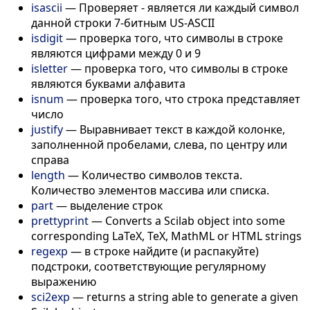
isascii
—
Проверяет - является ли каждый символ
данной строки 7-битным US-ASCII
isdigit
—
проверка того, что символы в строке
являются цифрами между 0 и 9
isletter
—
проверка того, что символы в строке
являются буквами алфавита
isnum
—
проверка того, что строка представляет
число
justify
—
Выравнивает текст в каждой колонке,
заполненной пробелами, слева, по центру или
справа
length
—
Количество символов текста.
Количество элементов массива или списка.
part
—
выделение строк
prettyprint
—
Converts a Scilab object into some
corresponding LaTeX, TeX, MathML or HTML strings
regexp
—
в строке найдите (и распакуйте)
подстроки, соответствующие регулярному
выражению
sci2exp
—
returns a string able to generate a given