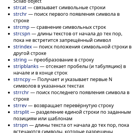
Scilab object
strcat
—
связывает символьные строки
strchr
—
поиск первого появления символа в
строке
strcmp
—
сравнение символьных строк
strcspn
—
длины текстов от начала до тех пор,
пока не встретится запрещённый символ
strindex
—
поиск положения символьной строки в
другой строке
string
—
преобразование в строку
stripblanks
—
отсекает пробелы (и табуляцию) в
начале и в конце строк
strncpy
—
Получает и указывает первые N
символов в указанных текстах
strrchr
—
поиск последнего появления символа в
строке
strrev
—
возвращает перевёрнутую строку
strsplit
—
разделение единой строки по заданным
позициям или шаблонам
strspn
—
длины текста от начала до тех пор, пока
встечаются символы, которые разрешены