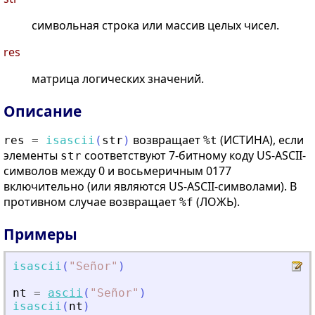
символьная строка или массив целых чисел.
res
матрица логических значений.
Описание
возвращает
(ИСТИНА), если
res
=
isascii
(
str
)
%t
элементы
соответствуют 7-битному коду US-ASCII-
str
символов между 0 и восьмеричным 0177
включительно (или являются US-ASCII-символами). В
противном случае возвращает
(ЛОЖЬ).
%f
Примеры
isascii
(
"
Señor
"
)
nt
=
ascii
(
"
Señor
"
)
isascii
(
nt
)