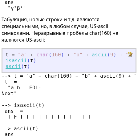
 ans  =

Табуляция, новые строки и т.д. являются
специальными, но, в любом случае, US-ascii
символами. Неразрывные пробелы char(160) не
являются US-ascii:
t
=
"
a
"
+
char
(
160
)
+
"
b
"
+
ascii
(
9
)
+
"
 EO
isascii
(
t
)
ascii
(
t
)
--> t = "a" + char(160) + "b" + ascii(9) + "
 t  =

  "a b	 EOL:

Next"

--> isascii(t)

 ans  =

  T F T T T T T T T T T T T T

--> ascii(t)

 ans  =
