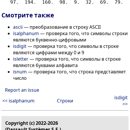
Смотрите также
ascii
— преобразование в строку ASCII
isalphanum
— проверка того, что символы строки
являются буквенно-цифровыми
isdigit
— проверка того, что символы в строке
являются цифрами между 0 и 9
isletter
— проверка того, что символы в строке
являются буквами алфавита
isnum
— проверка того, что строка представляет
число
Report an issue
isdigit
<< isalphanum
Строки
>>
Copyright (c) 2022-2026
(Dassault Systèmes S.E.)