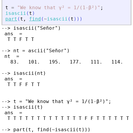
t
=
"
We know that γ² = 1/(1-β²)
"
;
isascii
(
t
)
part
(
t
,
find
(
~
isascii
(
t
)
)
)
--> isascii("Señor")

 ans  =

  T T F T T

--> nt = ascii("Señor")

 nt  =

   83.   101.   195.   177.   111.   114.

--> isascii(nt)

 ans  =

  T T F F T T

--> t = "We know that γ² = 1/(1-β²)";

--> isascii(t)

 ans  =

  T T T T T T T T T T T T T F F T T T T T T T
--> part(t, find(~isascii(t)))
