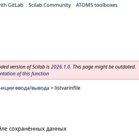
ith GitLab
|
Scilab Community
|
ATOMS toolboxes
ed version of Scilab is
2026.1.0
. This page might be outdated.
ation of this function
нкции ввода/вывода
> listvarinfile
йле сохранённых данных