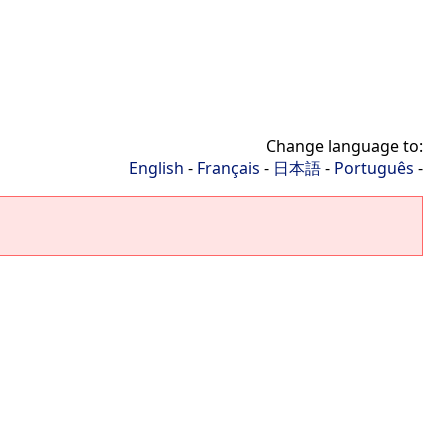
Change language to:
English
-
Français
-
日本語
-
Português
-