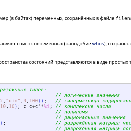
мер (в байтах) переменных, сохранённых в файле
filen
тавляет список переменных (наподобие
whos
), сохранён
остранства состояний представляются в виде простых ти
различных типов:
// логические значения
2
,
"
uin
"
,
0
,
100
)
)
;
// гиперматрица кодирован
10
,
10
)
;
c
=
c
+
c
'
*
%i
;
// комплексые числа
// полиномы
// рациональные значения
)
;
// разрежённая матрица чи
// разрежённая матрица ло