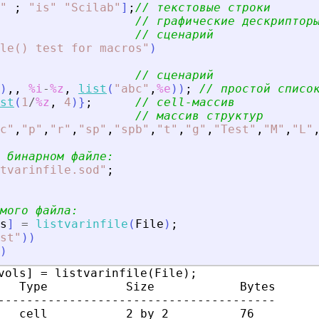
"
;
"
is
"
"
Scilab
"
]
;
// текстовые строки
// графические дескриптор
// сценарий
le() test for macros
"
)
// сценарий
)
,
,
%i
-
%z
,
list
(
"
abc
"
,
%e
)
)
;
// простой списо
st
(
1
/
%z
,
4
)
}
;
// cell-массив
// массив структур
c
"
,
"
p
"
,
"
r
"
,
"
sp
"
,
"
spb
"
,
"
t
"
,
"
g
"
,
"
Test
"
,
"
M
"
,
"
L
"
 бинарном файле:
tvarinfile.sod
"
;
мого файла:
s
]
=
listvarinfile
(
File
)
;
st
"
)
)
)
vols] = listvarinfile(File);

   Type           Size            Bytes

---------------------------------------

   cell           2 by 2          76
