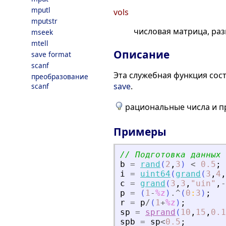
mputl
vols
mputstr
числовая матрица, раз
mseek
mtell
Описание
save format
scanf
Эта служебная функция сос
преобразование
save
.
scanf
рациональные числа и пр
Примеры
// Подготовка данных 
b
=
rand
(
2
,
3
)
<
0.5
;
i
=
uint64
(
grand
(
3
,
4
,
c
=
grand
(
3
,
3
,
"
uin
"
,
-
p
=
(
1
-
%z
)
.^
(
0
:
3
)
;
r
=
p
/
(
1
+
%z
)
;
sp
=
sprand
(
10
,
15
,
0.1
spb
=
sp
<
0.5
;