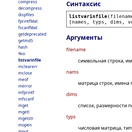
compress
Синтаксис
decompress
dispfiles
listvarinfile
(
filenam
fprintfMat
[
names
, 
typs
, 
dims
, 
v
fscanfMat
getdeprecated
Аргументы
getmd5
hash
filename
%io
listvarinfile
символьная строка, им
mclearerr
nams
mclose
meof
матрица строк, имена
merror
mfprintf
dims
mfscanf
список, размерности 
mget
mgetl
typs
mgetstr
mopen
числовая матрица, ти
mput