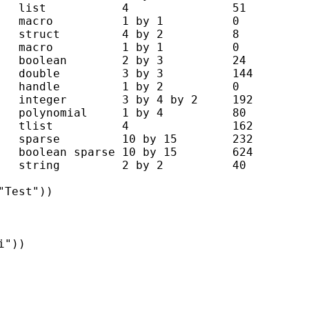
   list           4               51

   macro          1 by 1          0

   struct         4 by 2          8

   macro          1 by 1          0

   boolean        2 by 3          24

   double         3 by 3          144

   handle         1 by 2          0

   integer        3 by 4 by 2     192

   polynomial     1 by 4          80

   tlist          4               162

   sparse         10 by 15        232

   boolean sparse 10 by 15        624

   string         2 by 2          40

Test"))

"))
