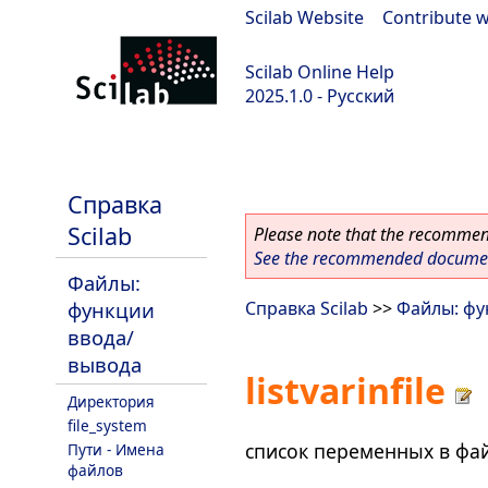
Scilab Website
|
Contribute w
Scilab Online Help
2025.1.0 - Русский
scilab-branch-2025.1
Справка
Scilab
Please note that the recommend
See the recommended document
Файлы:
функции
Справка Scilab
>>
Файлы: фу
ввода/
вывода
listvarinfile
Директория
file_system
список переменных в фа
Пути - Имена
файлов