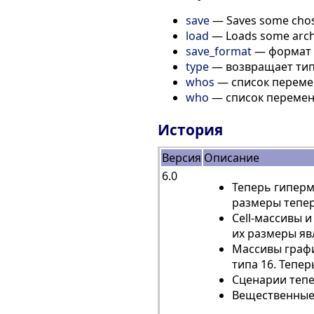
save
— Saves some chosen
load
— Loads some archiv
save_format
— формат 
type
— возвращает ти
whos
— список переме
who
— список переме
История
Версия
Описание
6.0
Теперь гиперм
размеры тепер
Cell-массивы и
их размеры яв
Массивы графич
типа 16. Тепе
Сценарии тепер
Вещественные 