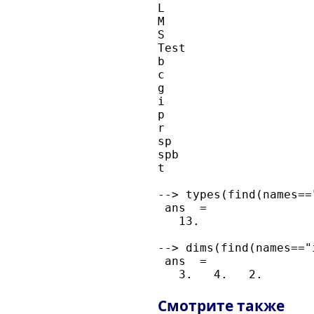
L                     
M                     
S                     
Test                  
b                     
c                     
g                     
i                     
p                     
r                     
sp                    
spb                   
t                     
--> types(find(names=="
 ans  =

   13.

--> dims(find(names=="i
 ans  =

Смотрите также