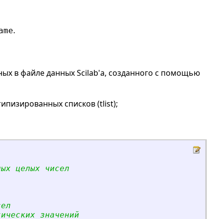
.
ame
ных в файле данных Scilab'а, созданного с помощью
пизированных списков (tlist);
ных целых чисел
сел
гических значений