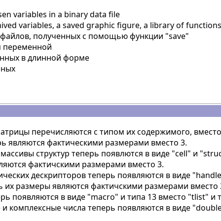
 variables in a binary data file
ed variables, a saved graphic figure, a library of function
файлов, полученных с помощью функции "save"
п переменной
нных в длинной форме
нных
атрицы перечисляются с типом их содержимого, вместо "
ь являются фактическими размерами вместо 3.
 массивы структур теперь появлются в виде "cell" и "struc
ляются фактичскими размерами вместо 3.
еских дескрипторов теперь появляются в виде "handle" и
рь их размеры являются фактичскими размерами вместо 
ь появляются в виде "macro" и типа 13 вместо "tlist" и т
и комплексные числа теперь появляются в виде "double"