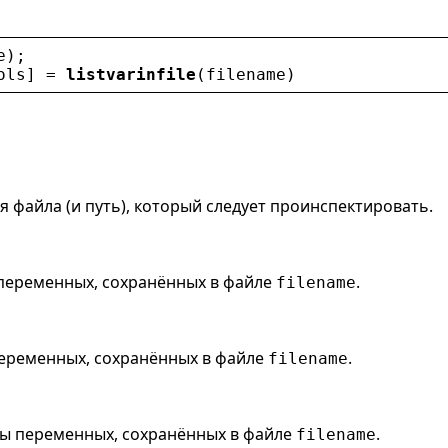
e
);
ols
] = 
listvarinfile
(
filename
)
я файла (и путь), который следует проинспектировать.
 переменных, сохранённых в файле
.
filename
переменных, сохранённых в файле
.
filename
пы переменных, сохранённых в файле
.
filename