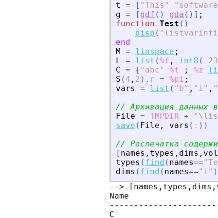
t
=
[
"
This
"
"
software
g
=
[
gdf
(
)
gda
(
)
]
;
function
Test
(
)
disp
(
"
listvarinfi
end
M
=
linspace
;
L
=
list
(
%f
,
int8
(
-
23
C
=
{
"
abc
"
%t
;
%z
li
S
(
4
,
2
)
.
r
=
%pi
;
vars
=
list
(
"
b
"
,
"
i
"
,
"
// Архивация данных в
File
=
TMPDIR
+
"
\lis
save
(
File
,
vars
(
:
)
)
// Распечатка содержи
[
names
,
types
,
dims
,
vol
types
(
find
(
names
==
"
Te
dims
(
find
(
names
==
"
i
"
)
--> [names,types,dims,
Name                  
----------------------
C                     