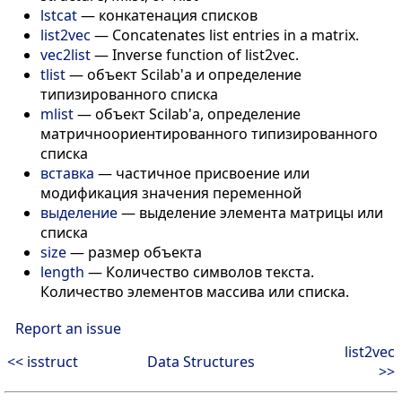
lstcat
— конкатенация списков
list2vec
— Concatenates list entries in a matrix.
vec2list
— Inverse function of list2vec.
tlist
— объект Scilab'а и определение
типизированного списка
mlist
— объект Scilab'а, определение
матричноориентированного типизированного
списка
вставка
— частичное присвоение или
модификация значения переменной
выделение
— выделение элемента матрицы или
списка
size
— размер объекта
length
— Количество символов текста.
Количество элементов массива или списка.
Report an issue
list2vec
<< isstruct
Data Structures
>>