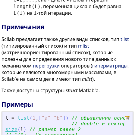
, переменная цикла
будет равна
length(L)
e
на
-той итерации.
L(i)
i
Примечания
Scilab предлагает также другие виды списков, тип
tlist
(типизированный список) и тип
mlist
(матричноориентированный список), которые
полезны для определения нового типа данных с
механизмом
перегрузки
операторов (
гиперматрицы
,
которые являются многомерными массивами, в
Scilab'е на самом деле имеют тип
mlist
).
Также доступны структуры
struct
Matlab'а.
Примеры
l
=
list
(
1
,
[
"
a
"
"
b
"
]
)
// объявление основно
// double и вектором 
size
(
l
)
// размер равен 2