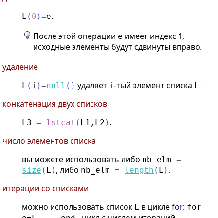
.
L
(
0
)
=
e
После этой операции
имеет индекс 1,
e
исходные элементы будут сдвинуты вправо.
удаление
удаляет
-тый элемент списка
.
L
(
i
)
=
null
(
)
i
L
конкатенация двух списков
.
L3
=
lstcat
(
L1
,
L2
)
число элементов списка
вы можете использовать либо
nb_elm
=
, либо
.
size
(
L
)
nb_elm
=
length
(
L
)
итерации со списками
можно использовать список
в цикле
for
:
L
for
- цикл с числом итераций
e=L,...,end