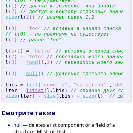
// l(0) - Не существует!
l
(
1
)
// доступ к значению типа double
l
(
2
)
// доступ к вектору строковых значений
size
(
l
(
2
)
)
// размер равен 1,2
l
(
0
)
=
"
foo
"
// вставка в начало списка
// l(0) - по-прежнему не существует
l
(
1
)
// равно 
"
foo
"
l
(
$
+
1
)
=
"
hello
"
// вставка в конец списка
l
(
2
)
=
"
toto
"
// перезапись моего значения 
l
(
3
)
=
rand
(
1
,
2
)
// перезапись моего векто
l
(
3
)
=
null
(
)
// удаление третьего элемента
lbis
=
list
(
"
gewurtz
"
,
"
caipirina
"
,
"
debug
"
lter
=
lstcat
(
l
,
lbis
)
// слияние двух списк
size
(
lter
)
-
size
(
lbis
)
-
size
(
l
)
// долже
Смотрите также
null
— deletes a list component or a field of a
structure, Mlist, or Tlist