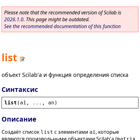
Please note that the recommended version of Scilab is
2026.1.0
. This page might be outdated.
See the recommended documentation of this function
list
объект Scilab'а и функция определения списка
Синтаксис
list
(
a1
, ..., 
an
)
Описание
Создаёт список
с элементами
, которые
list
ai
являются произвольными объектами Scilab'а (
,
matrix