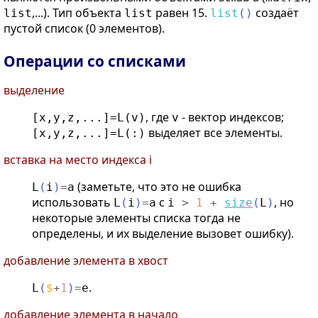
,...). Тип объекта
равен 15.
создаёт
list
list
list
(
)
пустой список (0 элементов).
Операции со списками
выделение
, где
- вектор индексов;
[x,y,z,...]=L(v)
v
выделяет все элементы.
[x,y,z,...]=L(:)
вставка на место индекса i
(заметьте, что это не ошибка
L
(
i
)
=
a
использовать
с
, но
L
(
i
)
=
a
i
>
1
+
size
(
L
)
некоторые элементы списка тогда не
определены, и их выделение вызовет ошибку).
добавление элемента в хвост
.
L
(
$
+
1
)
=
e
добавление элемента в начало