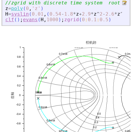
//zgrid with discrete time system  root loc
z
=
poly
(
0
,
'
z
'
)
H
=
syslin
(
0.01
,
(
0.54
-
1.8
*
z
+
2.9
*
z
^
2
-
2.6
*
z
^
3
+
z
clf
(
)
;
evans
(
H
,
1000
)
;
zgrid
(
0
:
0.1
:
0.5
)