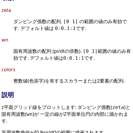
zeta
ダンピング係数の配列.
の範囲の値のみ有効で
[0 1]
す. デフォルト値は
です.
0:0.1:1
wn
固有周波数の配列 (pi/dtの倍数).
範囲の値のみ有
[0 1]
効です. デフォルト値は
です.
0:0.1:1
colors
整数値(色添字)を有するスカラーまたは2要素の配列.
説明
z平面グリッド線をプロットします: ダンピング係数(
)と
zeta
固有周波数(
)が 一定の線がZ平面単位円の内部に描かれま
wn
す.
等周波数曲線が[0,%pi/dt]の範囲に描画されます.