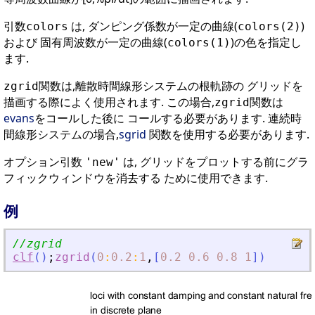
引数
は, ダンピング係数が一定の曲線(
)
colors
colors(2)
および 固有周波数が一定の曲線(
)の色を指定し
colors(1)
ます.
関数は,離散時間線形システムの根軌跡の グリッドを
zgrid
描画する際によく使用されます. この場合,
関数は
zgrid
evans
をコールした後に コールする必要があります. 連続時
間線形システムの場合,
sgrid
関数を使用する必要があります.
オプション引数
は, グリッドをプロットする前にグラ
'new'
フィックウィンドウを消去する ために使用できます.
例
//zgrid
clf
(
)
;
zgrid
(
0
:
0.2
:
1
,
[
0.2
0.6
0.8
1
]
)