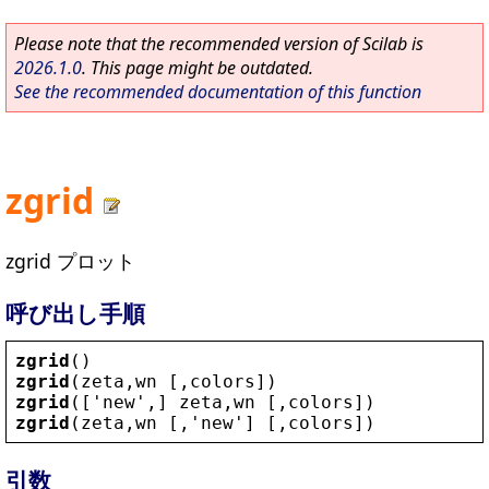
Please note that the recommended version of Scilab is
2026.1.0
. This page might be outdated.
See the recommended documentation of this function
zgrid
zgrid プロット
呼び出し手順
zgrid
()
zgrid
(
zeta
,
wn
 [,
colors
])
zgrid
([
'
new
'
,] 
zeta
,
wn
 [,
colors
])
zgrid
(
zeta
,
wn
 [,
'
new
'
] [,
colors
])
引数