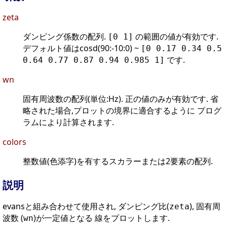
zeta
ダンピング係数の配列.
の範囲の値が有効です.
[0 1]
デフォルト値はcosd(90:-10:0) ~
[0 0.17 0.34 0.5
です.
0.64 0.77 0.87 0.94 0.985 1]
wn
固有周波数の配列(単位:Hz). 正の値のみが有効です. 省
略された場合,プロットの境界に適合するように プログ
ラムにより計算されます.
colors
整数値(色添字)を有するスカラーまたは2要素の配列.
説明
evansと組み合わせて使用され, ダンピング比(
), 固有周
zeta
波数 (
)が一定値となる 線をプロットします.
wn