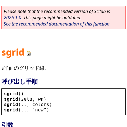
Please note that the recommended version of Scilab is
2026.1.0
. This page might be outdated.
See the recommended documentation of this function
sgrid
s平面のグリッド線.
呼び出し手順
sgrid
()
sgrid
(
zeta
, 
wn
)
sgrid
(.., 
colors
)
sgrid
(.., 
"
new
"
)
引数