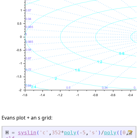
Evans plot + an s grid:
H
=
syslin
(
'
c
'
,
352
*
poly
(
-
5
,
'
s
'
)
/
poly
(
[
0
,
0
,
2