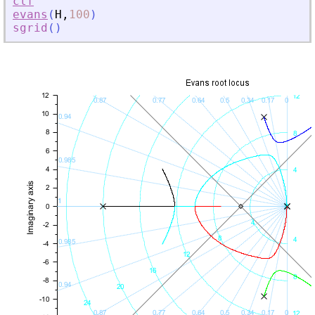
clf
evans
(
H
,
100
)
sgrid
(
)