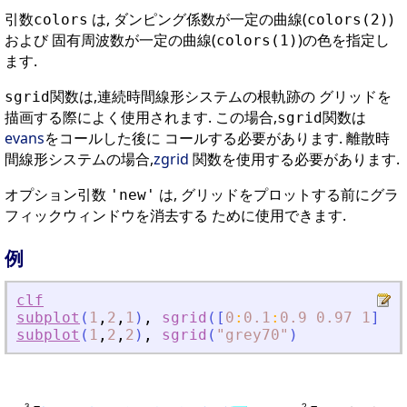
引数
は, ダンピング係数が一定の曲線(
)
colors
colors(2)
および 固有周波数が一定の曲線(
)の色を指定し
colors(1)
ます.
関数は,連続時間線形システムの根軌跡の グリッドを
sgrid
描画する際によく使用されます. この場合,
関数は
sgrid
evans
をコールした後に コールする必要があります. 離散時
間線形システムの場合,
zgrid
関数を使用する必要があります.
オプション引数
は, グリッドをプロットする前にグラ
'new'
フィックウィンドウを消去する ために使用できます.
例
clf
subplot
(
1
,
2
,
1
)
,
sgrid
(
[
0
:
0.1
:
0.9
0.97
1
]
,
0
subplot
(
1
,
2
,
2
)
,
sgrid
(
"
grey70
"
)