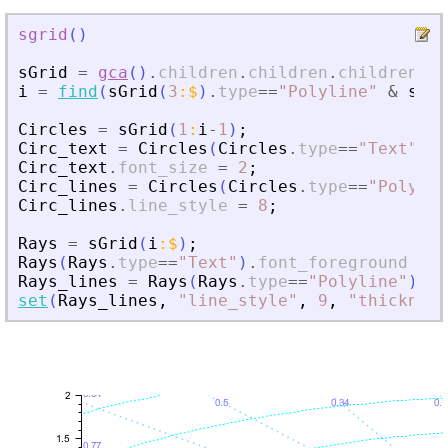
sgrid
(
)
sGrid
=
gca
(
)
.
children
.
children
.
children
;
i
=
find
(
sGrid
(
3
:
$
)
.
type
==
"
Polyline
"
&
sGri
Circles
=
sGrid
(
1
:
i
-
1
)
;
Circ_text
=
Circles
(
Circles
.
type
==
"
Text
"
)
;
Circ_text
.
font_size
=
2
;
Circ_lines
=
Circles
(
Circles
.
type
==
"
Polylin
Circ_lines
.
line_style
=
8
;
Rays
=
sGrid
(
i
:
$
)
;
Rays
(
Rays
.
type
==
"
Text
"
)
.
font_foreground
=
c
Rays_lines
=
Rays
(
Rays
.
type
==
"
Polyline
"
)
;
set
(
Rays_lines
,
"
line_style
"
,
9
,
"
thickness