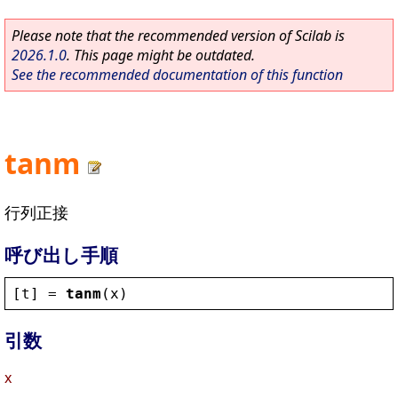
Please note that the recommended version of Scilab is
2026.1.0
. This page might be outdated.
See the recommended documentation of this function
tanm
行列正接
呼び出し手順
[
t
] = 
tanm
(
x
)
引数
x