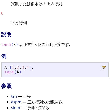
実数または複素数の正方行列
t
正方行列
説明
は,正方行列
の行列正接です.
tanm
(
x
)
x
例
A
=
[
1
,
2
;
3
,
4
]
;
tanm
(
A
)
参照
tan
— 正接
expm
— 正方行列の指数関数
sinm
— 行列正弦関数