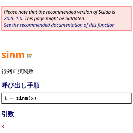
Please note that the recommended version of Scilab is
2026.1.0
. This page might be outdated.
See the recommended documentation of this function
sinm
行列正弦関数
呼び出し手順
t
 = 
sinm
(
x
)
引数
x