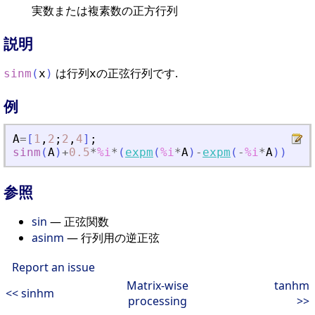
実数または複素数の正方行列
説明
は行列
の正弦行列です.
sinm
(
x
)
x
例
A
=
[
1
,
2
;
2
,
4
]
;
sinm
(
A
)
+
0.5
*
%i
*
(
expm
(
%i
*
A
)
-
expm
(
-
%i
*
A
)
)
参照
sin
— 正弦関数
asinm
— 行列用の逆正弦
Report an issue
Matrix-wise
tanhm
<< sinhm
processing
>>