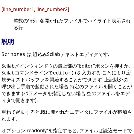
[line_number1, line_number2]
整数の行列, 各開かれたファイルでハイライト表示され
る行.
説明
は,組込みScilabテキストエディタです.
Scinotes
Scilabメインウィンドウの最上部の"Editor"ボタンを押すか,
Scilabコマンドラインで
を入力する ことにより,新
editor()
規テキストバッファを開始することができます. 上記以外の
呼び出し手順で起動された場合,特定のファイルを開くことが
できます (パラメータを指定しない場合,空のファイルをエデ
ィタで開きます).
重ねて起動すると,既に開かれたエディタにファイルが追加さ
れます.
オプション'readonly'を指定すると, ファイルは読込モードで