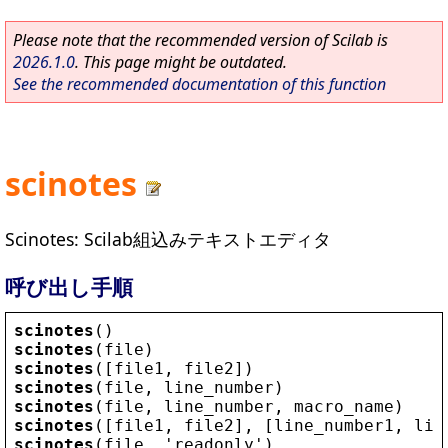
Please note that the recommended version of Scilab is
2026.1.0
. This page might be outdated.
See the recommended documentation of this function
scinotes
Scinotes: Scilab組込みテキストエディタ
呼び出し手順
scinotes
()
scinotes
(
file
)
scinotes
([
file1
, 
file2
])
scinotes
(
file
, 
line_number
)
scinotes
(
file
, 
line_number
, 
macro_name
)
scinotes
([
file1
, 
file2
], [
line_number1
, 
lin
scinotes
(
file
, 
'
readonly
'
)