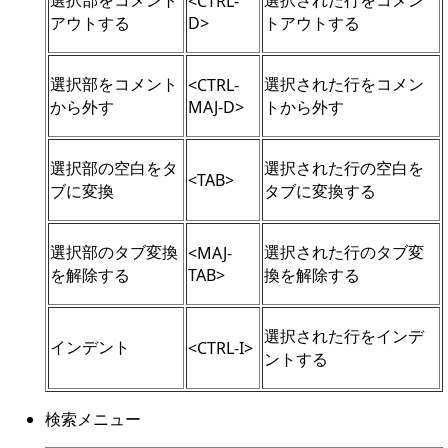
選択部をコメント
選択された行をコメン
<CTRL-
アウトする
D>
トアウトする
選択部をコメント
選択された行をコメン
<CTRL-
から外す
MAJ-D>
トから外す
選択部の空白をタ
選択された行の空白を
<TAB>
ブに変換
タブに変換する
選択部のタブ変換
選択された行のタブ変
<MAJ-
を解除する
TAB>
換を解除する
選択された行をインデ
インデント
<CTRL-I>
ントする
検索メニュー