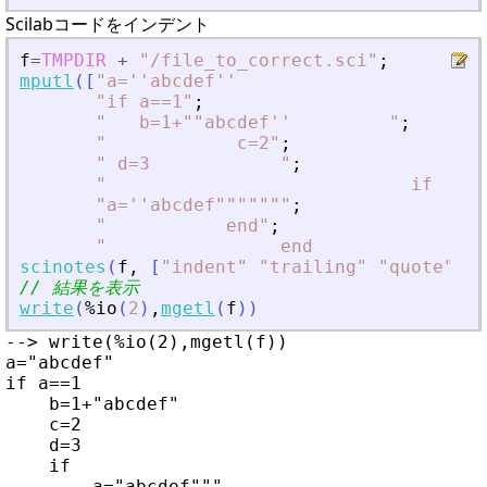
Scilabコードをインデント
f
=
TMPDIR
+
"
/file_to_correct.sci
"
;
mputl
(
[
"
a=''abcdef''                       
"
if a==1
"
;
"
   b=1+""abcdef''         
"
;
"
            c=2
"
;
"
 d=3            
"
;
"
                            if     
"
a=''abcdef""""""
"
;
"
           end
"
;
"
                end              
"
]
scinotes
(
f
,
[
"
indent
"
"
trailing
"
"
quote
"
]
)
;
// 結果を表示
write
(
%io
(
2
)
,
mgetl
(
f
)
)
--> write(%io(2),mgetl(f))

a="abcdef"

if a==1

    b=1+"abcdef"

    c=2

    d=3

    if

        a="abcdef"""
