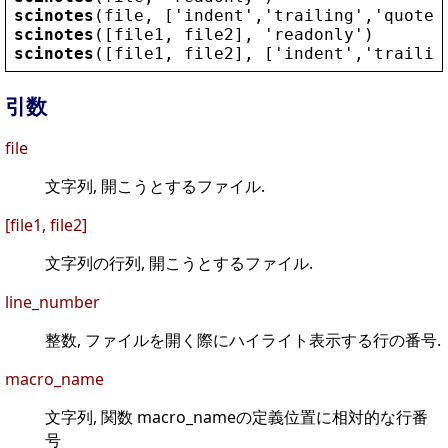
scinotes
(
file
, [
'
indent
'
,
'
trailing
'
,
'
quote
'
scinotes
([
file1
, 
file2
], 
'
readonly
'
)
scinotes
([
file1
, 
file2
], [
'
indent
'
,
'
trailin
引数
file
文字列, 開こうとするファイル.
[file1, file2]
文字列の行列, 開こうとするファイル.
line_number
整数, ファイルを開く際にハイライト表示する行の番号.
macro_name
文字列, 関数 macro_nameの定義位置に相対的な行番
号