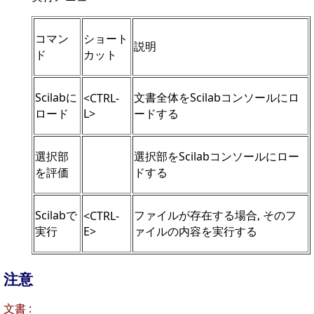
コマン
ショート
説明
ド
カット
Scilabに
文書全体をScilabコンソールにロ
<CTRL-
ロード
L>
ードする
選択部
選択部をScilabコンソールにロー
を評価
ドする
Scilabで
ファイルが存在する場合, そのフ
<CTRL-
実行
E>
ァイルの内容を実行する
注意
文書 :