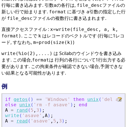
行毎に書き込みます. 引数
の各行は,
ファイルの
a
file_desc
新しい行で始まります.
に基づき
引数の指定した行
format
a
が
ファイルの複数行に書き込まれます.
file_desc
直接アクセスファイル :
x=write(file_desc, a, k,
. ここで
はレコードのベクトルです (行毎に1レコ
format)
k
ード, すなわち,
)
m=prod(size(k)
は Scilabのウインドウを書き込み
write(%io(2),....)
ます. この場合,
は 行列の各行について1行出力する必
format
要があります. この拘束条件が確認できない場合,予測できな
い結果となる可能性があります.
例
if
getos
(
)
==
'
Windows
'
then
unix
(
'
del asav
else
unix
(
'
rm -f asave
'
)
;
end
A
=
rand
(
5
,
3
)
;
write
(
'
asave
'
,
A
)
;
A
=
read
(
'
asave
'
,
5
,
3
)
;