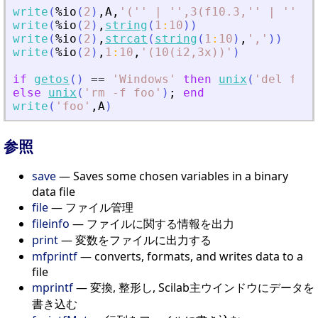
write
(
%io
(
2
)
,
A
,
'
('' | '',3(f10.3,'' | ''))
'
write
(
%io
(
2
)
,
string
(
1
:
10
)
)
write
(
%io
(
2
)
,
strcat
(
string
(
1
:
10
)
,
'
,
'
)
)
write
(
%io
(
2
)
,
1
:
10
,
'
(10(i2,3x))
'
)
if
getos
(
)
==
'
Windows
'
then
unix
(
'
del foo
'
else
unix
(
'
rm -f foo
'
)
;
end
write
(
'
foo
'
,
A
)
参照
save
— Saves some chosen variables in a binary
data file
file
— ファイル管理
fileinfo
— ファイルに関する情報を出力
print
— 変数をファイルに出力する
mfprintf
— converts, formats, and writes data to a
file
mprintf
— 変換, 整形し, Scilab主ウインドウにデータを
書き込む