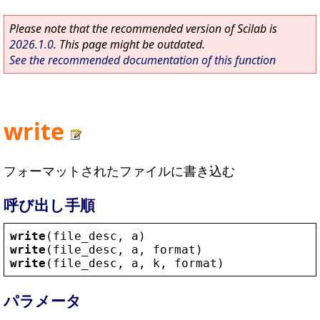
Please note that the recommended version of Scilab is
2026.1.0
. This page might be outdated.
See the recommended documentation of this function
write
フォーマットされたファイルに書き込む
呼び出し手順
write
(
file_desc
, 
a
)
write
(
file_desc
, 
a
, 
format
)
write
(
file_desc
, 
a
, 
k
, 
format
)
パラメータ