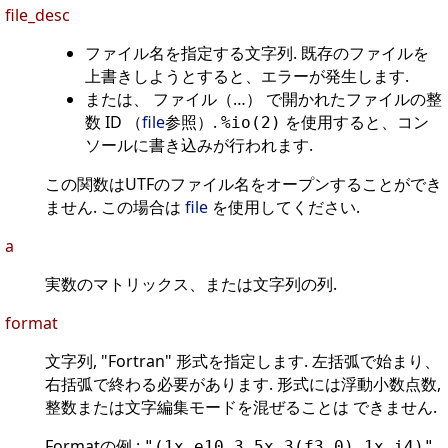
file_desc
ファイル名を指定する文字列. 既存のファイルを
上書きしようとすると、エラーが発生します.
または、 ファイル（…） で開かれたファイルの整
数 ID （
file
参照）.
を使用すると、コン
%io(2)
ソールに書き込みが行われます.
この関数はUTFのファイル名をオープンすることができ
ません. この場合は
file
を使用してください.
a
実数のマトリックス、または文字列の列.
format
文字列, "Fortran" 形式を指定します. 左括弧で始まり、
右括弧で終わる必要があります. 形式には浮動小数点数,
整数または文字編集モードを混ぜることは できません.
Formatの例 :
,
"(1x,e10.3,5x,3(f3.0),1x,i4)"