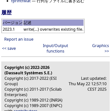
fprintfMat
— 行列をファイルに書き込む
履歴
バージョン
記述
2023.1
write(…) overwrites existing file.
Report an issue
Input/Output
Graphics
<< save
functions
>>
Copyright (c) 2022-2026
(Dassault Systèmes S.E.)
Copyright (c) 2017-2022 (ESI
Last updated:
Group)
Thu May 22 12:57:10
Copyright (c) 2011-2017 (Scilab
CEST 2025
Enterprises)
Copyright (c) 1989-2012 (INRIA)
Copyright (c) 1989-2007 (ENPC)
with
contributors