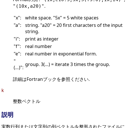
.
"(10x,a20)"
"x":
white space. "5x" = 5 white spaces
"a":
string. "a20" = 20 first characters of the input
string.
"i":
print as integer
"f":
real number
"e":
real number in exponential form.
"
group. 3(…) = iterate 3 times the group.
(…)":
詳細はFortranブックを参照ください.
k
整数ベクトル
説明
実数行列または文字列の列ベクトルを整形されたファイルに