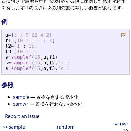
置換付きで展開された fの対応する値に比例した標本化確率
を有します. fの長さは,Xの列の数に等しい必要があります.
例
a
=
[
3
7
9
;
22
4
2
]
f1
=
[
10
1
1
1
1
1
]
f2
=
[
1
;
15
]
f3
=
[
10
1
1
]
s
=
samplef
(
15
,
a
,
f1
)
s
=
samplef
(
15
,
a
,
f2
,
'
r
'
)
s
=
samplef
(
15
,
a
,
f3
,
'
c
'
)
参照
sample
— 置換を有する標本化
samwr
— 置換を行わない標本化
Report an issue
samwr
<< sample
random
>>