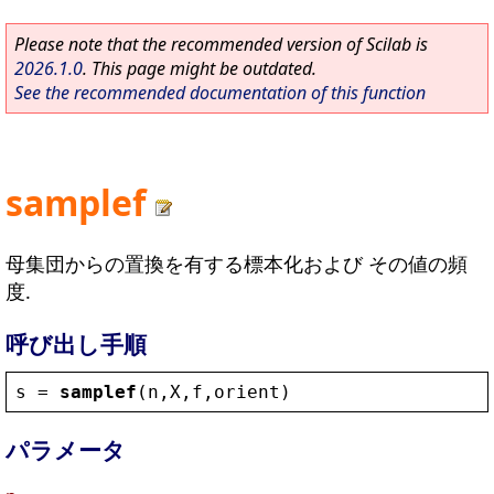
Please note that the recommended version of Scilab is
2026.1.0
. This page might be outdated.
See the recommended documentation of this function
samplef
母集団からの置換を有する標本化および その値の頻
度.
呼び出し手順
s
 = 
samplef
(
n
,
X
,
f
,
orient
)
パラメータ