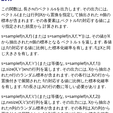
この関数は, 長さnのベクトルsを出力します. その出力には,
ベクトル(または行列)Xから置換を指定して抽出された n個の
標本が含まれます. その各要素は,ベクトルfの対応する値によ
り指定された頻度から 計算されます.
s=samplef(n,X,f) (または s=samplef(n,X,f,'*')) は, その値がX
から抽出されたn個の標本となる ベクトル s を返します. 各値
は,fの対応する値に比例した標本化確率を有します. fはXと同
じ大きさを有します.
s=samplef(n,X,f,'r') (または等価な, s=samplef(n,X,f,1))
は,size(X,'r')xnの行列を返します. その出力には, Xから抽出さ
れたn行のランダム標本が含まれます. その各行は,Xの行から
置換付きで展開された fの対応する値に比例した標本化確率
を有します. fの長さは,Xの行の数に等しい必要があります.
s=samplef(n,X,f,'c') (または等価な, s=samplef(n,X,f,2))
は,nxsize(X,'c')の行列を返します. その出力には, Xから抽出さ
れたn列のランダム標本が含まれます. その各列は,Xの列から