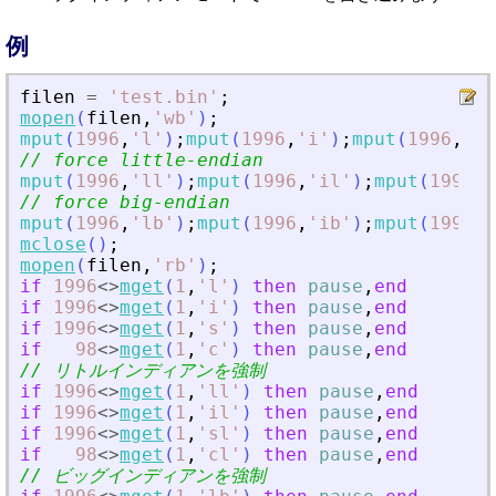
例
filen
=
'
test.bin
'
;
mopen
(
filen
,
'
wb
'
)
;
mput
(
1996
,
'
l
'
)
;
mput
(
1996
,
'
i
'
)
;
mput
(
1996
,
'
s
'
// force little-endian
mput
(
1996
,
'
ll
'
)
;
mput
(
1996
,
'
il
'
)
;
mput
(
1996
,
'
// force big-endian
mput
(
1996
,
'
lb
'
)
;
mput
(
1996
,
'
ib
'
)
;
mput
(
1996
,
'
mclose
(
)
;
mopen
(
filen
,
'
rb
'
)
;
if
1996
<>
mget
(
1
,
'
l
'
)
then
pause
,
end
if
1996
<>
mget
(
1
,
'
i
'
)
then
pause
,
end
if
1996
<>
mget
(
1
,
'
s
'
)
then
pause
,
end
if
98
<>
mget
(
1
,
'
c
'
)
then
pause
,
end
// リトルインディアンを強制
if
1996
<>
mget
(
1
,
'
ll
'
)
then
pause
,
end
if
1996
<>
mget
(
1
,
'
il
'
)
then
pause
,
end
if
1996
<>
mget
(
1
,
'
sl
'
)
then
pause
,
end
if
98
<>
mget
(
1
,
'
cl
'
)
then
pause
,
end
// ビッグインディアンを強制