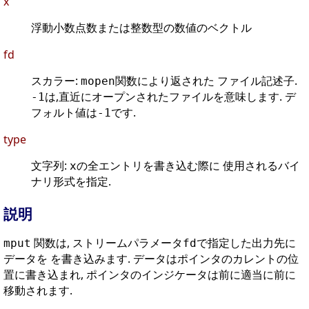
x
浮動小数点数または整数型の数値のベクトル
fd
スカラー:
関数により返された ファイル記述子.
mopen
は,直近にオープンされたファイルを意味します. デ
-1
フォルト値は
です.
-1
type
文字列:
の全エントリを書き込む際に 使用されるバイ
x
ナリ形式を指定.
説明
関数は, ストリームパラメータ
で指定した出力先に
mput
fd
データを を書き込みます. データはポインタのカレントの位
置に書き込まれ, ポインタのインジケータは前に適当に前に
移動されます.