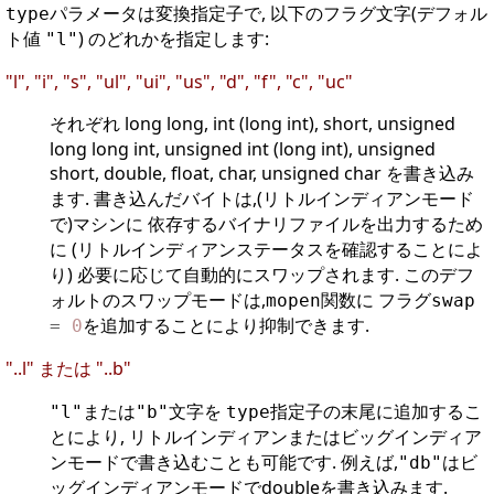
パラメータは変換指定子で, 以下のフラグ文字(デフォル
type
ト値
) のどれかを指定します:
"l"
"l", "i", "s", "ul", "ui", "us", "d", "f", "c", "uc"
それぞれ long long, int (long int), short, unsigned
long long int, unsigned int (long int), unsigned
short, double, float, char, unsigned char を書き込み
ます. 書き込んだバイトは,(リトルインディアンモード
で)マシンに 依存するバイナリファイルを出力するため
に (リトルインディアンステータスを確認することによ
り) 必要に応じて自動的にスワップされます. このデフ
ォルトのスワップモードは,
関数に フラグ
mopen
swap
を追加することにより抑制できます.
=
0
"..l" または "..b"
または
文字を
指定子の末尾に追加するこ
"l"
"b"
type
とにより, リトルインディアンまたはビッグインディア
ンモードで書き込むことも可能です. 例えば,
はビ
"db"
ッグインディアンモードでdoubleを書き込みます.