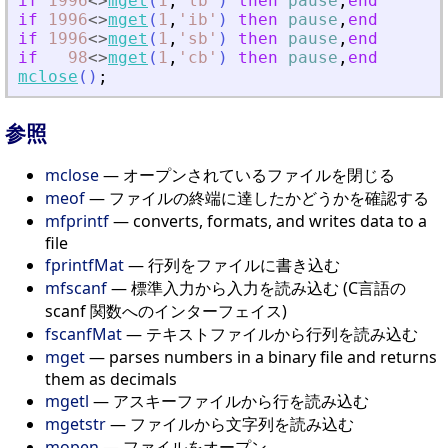
if
1996
<>
mget
(
1
,
'
lb
'
)
then
pause
,
end
if
1996
<>
mget
(
1
,
'
ib
'
)
then
pause
,
end
if
1996
<>
mget
(
1
,
'
sb
'
)
then
pause
,
end
if
98
<>
mget
(
1
,
'
cb
'
)
then
pause
,
end
mclose
(
)
;
参照
mclose
— オープンされているファイルを閉じる
meof
— ファイルの終端に達したかどうかを確認する
mfprintf
— converts, formats, and writes data to a
file
fprintfMat
— 行列をファイルに書き込む
mfscanf
— 標準入力から入力を読み込む (C言語の
scanf 関数へのインターフェイス)
fscanfMat
— テキストファイルから行列を読み込む
mget
— parses numbers in a binary file and returns
them as decimals
mgetl
— アスキーファイルから行を読み込む
mgetstr
— ファイルから文字列を読み込む
mopen
— ファイルをオープン