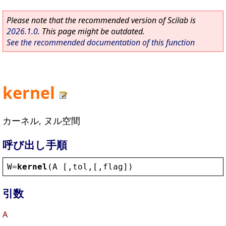
Please note that the recommended version of Scilab is
2026.1.0
. This page might be outdated.
See the recommended documentation of this function
kernel
カーネル, ヌル空間
呼び出し手順
W
=
kernel
(
A
 [,
tol
,[,
flag
])
引数
A