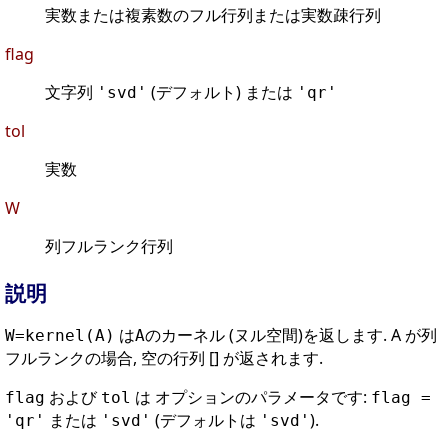
実数または複素数のフル行列または実数疎行列
flag
文字列
(デフォルト) または
'svd'
'qr'
tol
実数
W
列フルランク行列
説明
は
のカーネル (ヌル空間)を返します. A が列
W=kernel(A)
A
フルランクの場合, 空の行列 [] が返されます.
および
は オプションのパラメータです:
flag
tol
flag =
または
(デフォルトは
).
'qr'
'svd'
'svd'