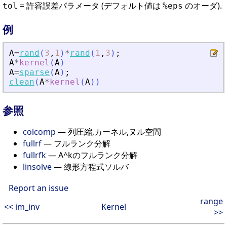
= 許容誤差パラメータ (デフォルト値は
のオーダ).
tol
%eps
例
A
=
rand
(
3
,
1
)
*
rand
(
1
,
3
)
;
A
*
kernel
(
A
)
A
=
sparse
(
A
)
;
clean
(
A
*
kernel
(
A
)
)
参照
colcomp
— 列圧縮,カーネル,ヌル空間
fullrf
— フルランク分解
fullrfk
— A^kのフルランク分解
linsolve
— 線形方程式ソルバ
Report an issue
range
<< im_inv
Kernel
>>